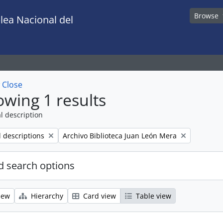
Browse
lea Nacional del
w
Close
wing 1 results
l description
Remove filter:
l descriptions
Archivo Biblioteca Juan León Mera
 search options
iew
Hierarchy
Card view
Table view