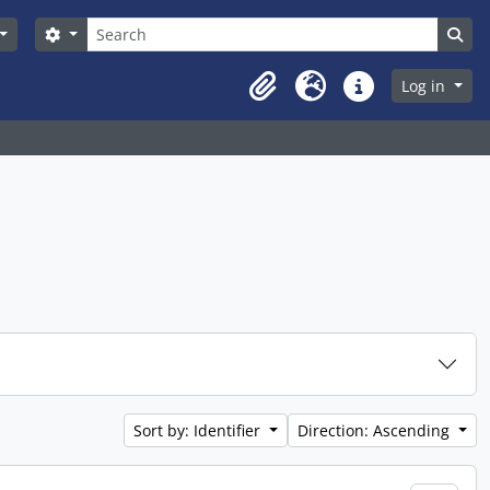
Search
Search options
Sea
Log in
Clipboard
Language
Quick links
Sort by: Identifier
Direction: Ascending