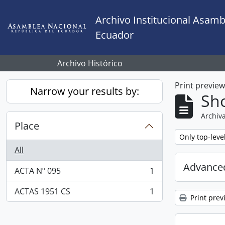
Skip to main content
Archivo Institucional Asamb
Ecuador
Archivo Histórico
Print previe
Narrow your results by:
Sho
Archiva
Place
Remove filter:
Only top-leve
All
Advanced
ACTA Nº 095
1
, 1 results
ACTAS 1951 CS
1
, 1 results
Print prev