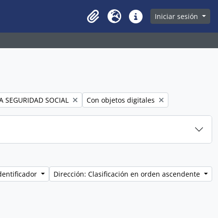
owse page
Iniciar sesión
Clipboard
Idioma
Enlaces rápidos
Remove filter:
A SEGURIDAD SOCIAL
Con objetos digitales
dentificador
Dirección: Clasificación en orden ascendente