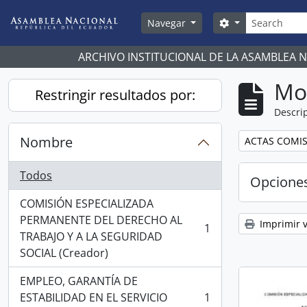
Skip to main content
Búsqueda
Search options
Navegar
ARCHIVO INSTITUCIONAL DE LA ASAMBLEA 
Mo
Restringir resultados por:
Descrip
Nombre
Remove filter:
ACTAS COMIS
Todos
Opcione
COMISIÓN ESPECIALIZADA
PERMANENTE DEL DERECHO AL
Imprimir v
1
, 1 resultados
TRABAJO Y A LA SEGURIDAD
SOCIAL (Creador)
EMPLEO, GARANTÍA DE
ESTABILIDAD EN EL SERVICIO
1
, 1 resultados