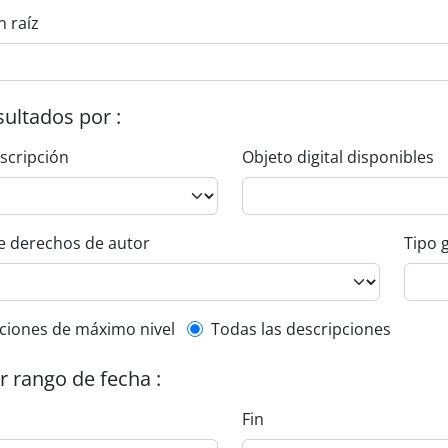
n raíz
esultados por :
escripción
Objeto digital disponibles
e derechos de autor
Tipo 
l description filter
ciones de máximo nivel
Todas las descripciones
or rango de fecha :
Fin