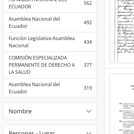
562
, 562 resultados
ECUADOR
Asamblea Nacional del
492
, 492 resultados
Ecuador
Función Legislativa-Asamblea
434
, 434 resultados
Nacional
COMISIÓN ESPECIALIZADA
PERMANENTE DE DERECHO A
377
, 377 resultados
LA SALUD
Asamblea Nacional del
319
, 319 resultados
Ecuador
Nombre
Personas - Lugar