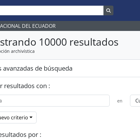
Search in br
NACIONAL DEL ECUADOR
strando 10000 resultados
ción archivística
s avanzadas de búsqueda
r resultados con :
en
evo criterio
esultados por :