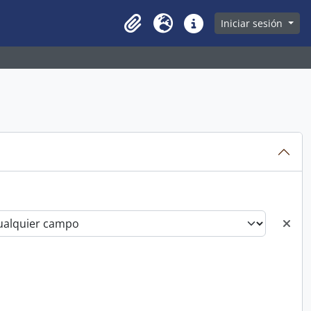
owse page
Iniciar sesión
Clipboard
Idioma
Enlaces rápidos