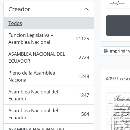
Creador
Todos
Funcion Legislativa –
21125
, 21125 resultados
Asamblea Nacional
Imprimir v
ASAMBLEA NACIONAL DEL
2729
, 2729 resultados
ECUADOR
Pleno de la Asamblea
1248
40971 resu
, 1248 resultados
Nacional
Asamblea Nacional del
1247
, 1247 resultados
Ecuador
Asamblea Nacional del
564
, 564 resultados
Ecuador
ASAMBLEA NACIONAL DEL