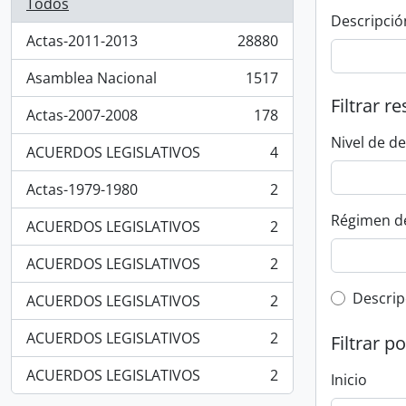
Todos
Descripció
Actas-2011-2013
28880
, 28880 resultados
Asamblea Nacional
1517
, 1517 resultados
Filtrar r
Actas-2007-2008
178
, 178 resultados
Nivel de d
ACUERDOS LEGISLATIVOS
4
, 4 resultados
Actas-1979-1980
2
, 2 resultados
Régimen d
ACUERDOS LEGISLATIVOS
2
, 2 resultados
ACUERDOS LEGISLATIVOS
2
, 2 resultados
Top-leve
Descrip
ACUERDOS LEGISLATIVOS
2
, 2 resultados
ACUERDOS LEGISLATIVOS
2
Filtrar p
, 2 resultados
ACUERDOS LEGISLATIVOS
2
Inicio
, 2 resultados