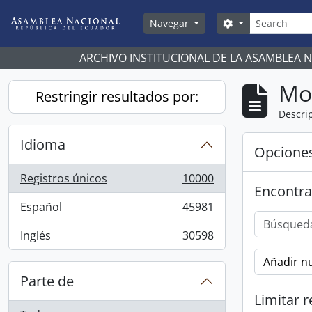
Skip to main content
Búsqueda
Search options
Navegar
ARCHIVO INSTITUCIONAL DE LA ASAMBLEA 
Mo
Restringir resultados por:
Descrip
Idioma
Opcione
Registros únicos
10000
, 10000 resultados
Encontra
Español
45981
, 45981 resultados
Inglés
30598
, 30598 resultados
Añadir nu
Parte de
Limitar r