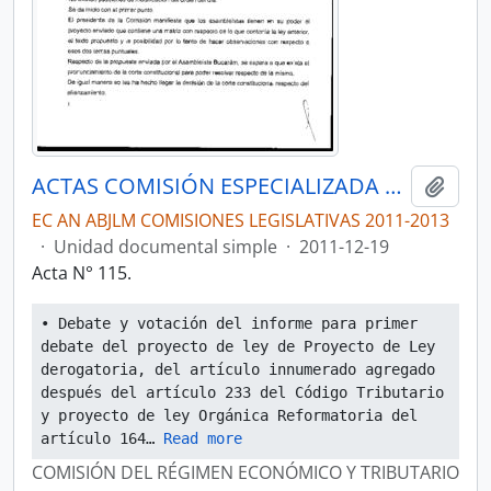
ACTAS COMISIÓN ESPECIALIZADA PERMANENTE DEL RÉGIMEN ECONÓMICO Y TRIBUTARIO Y SU REGULACIÓN Y CONTROL
Añadi
EC AN ABJLM COMISIONES LEGISLATIVAS 2011-2013
·
Unidad documental simple
·
2011-12-19
Acta N° 115.
• Debate y votación del informe para primer 
debate del proyecto de ley de Proyecto de Ley 
derogatoria, del artículo innumerado agregado 
después del artículo 233 del Código Tributario 
y proyecto de ley Orgánica Reformatoria del 
artículo 164
… 
Read more
COMISIÓN DEL RÉGIMEN ECONÓMICO Y TRIBUTARIO