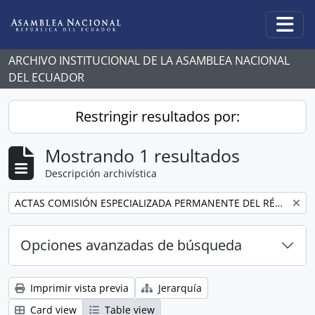
Skip to main content
Togg
ARCHIVO INSTITUCIONAL DE LA ASAMBLEA NACIONAL
DEL ECUADOR
Restringir resultados por:
Mostrando 1 resultados
Descripción archivística
Remove filter:
ACTAS COMISIÓN ESPECIALIZADA PERMANENTE DEL RÉGIMEN ECONÓMICO Y TRIBUTARIO Y SU REGULACIÓN Y CONTROL
Opciones avanzadas de búsqueda
Imprimir vista previa
Jerarquía
Card view
Table view