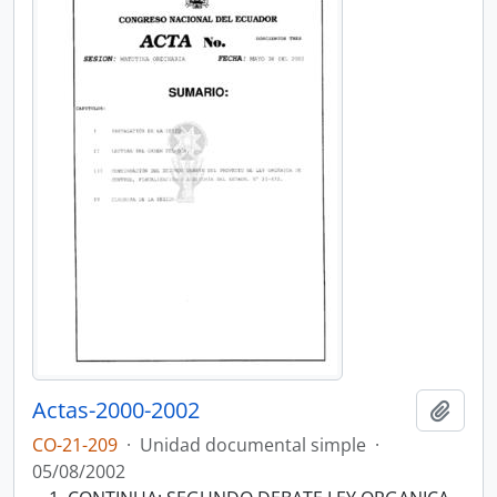
Actas-2000-2002
Añadi
CO-21-209
·
Unidad documental simple
·
05/08/2002