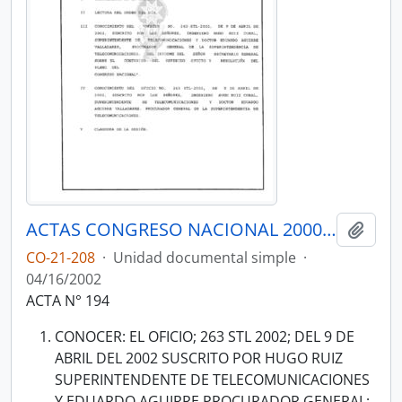
ACTAS CONGRESO NACIONAL 2000-2002
Añadi
CO-21-208
·
Unidad documental simple
·
04/16/2002
ACTA N° 194
CONOCER: EL OFICIO; 263 STL 2002; DEL 9 DE
ABRIL DEL 2002 SUSCRITO POR HUGO RUIZ
SUPERINTENDENTE DE TELECOMUNICACIONES
Y EDUARDO AGUIRRE PROCURADOR GENERAL;