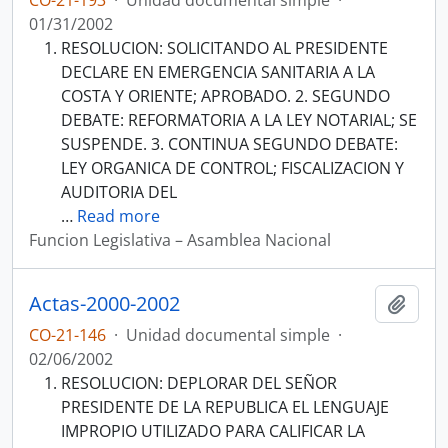
CO-21-193
·
Unidad documental simple
·
01/31/2002
RESOLUCION: SOLICITANDO AL PRESIDENTE
DECLARE EN EMERGENCIA SANITARIA A LA
COSTA Y ORIENTE; APROBADO. 2. SEGUNDO
DEBATE: REFORMATORIA A LA LEY NOTARIAL; SE
SUSPENDE. 3. CONTINUA SEGUNDO DEBATE:
LEY ORGANICA DE CONTROL; FISCALIZACION Y
AUDITORIA DEL
…
Read more
Funcion Legislativa – Asamblea Nacional
Actas-2000-2002
Añadi
CO-21-146
·
Unidad documental simple
·
02/06/2002
RESOLUCION: DEPLORAR DEL SEÑOR
PRESIDENTE DE LA REPUBLICA EL LENGUAJE
IMPROPIO UTILIZADO PARA CALIFICAR LA