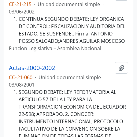
CE-21-215
·
Unidad documental simple
·
03/06/2002
CONTINUA SEGUNDO DEBATE: LEY ORGANICA
DE CONTROL; FISCALIZACION Y AUDITORIA DEL
ESTADO; SE SUSPENDE.. Firma: ANTONIO
POSSO SALGADO;ANDRES AGUILAR MOSCOSO
Funcion Legislativa – Asamblea Nacional
Actas-2000-2002
Añadi
CO-21-060
·
Unidad documental simple
·
03/08/2001
SEGUNDO DEBATE: LEY REFORMATORIA AL
ARTICULO 57 DE LA LEY PARA LA
TRANSFORMACION ECONOMICA DEL ECUADOR
22-598; APROBADO. 2. CONOCER:
INSTRUMENTO INTERNACIONAL; PROTOCOLO
FACULTATIVO DE LA CONVENCION SOBRE LA
ELIMINACION DE TODAS LAS FORMAS DE