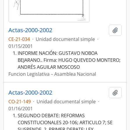
Actas-2000-2002
Añadi
CE-21-034
·
Unidad documental simple
·
01/15/2001
INFORME NACIÓN: GUSTAVO NOBOA
BEJARANO.. Firma: HUGO QUEVEDO MONTERO;
ANDRÉS AGUILAR MOSCOSO
Funcion Legislativa – Asamblea Nacional
Actas-2000-2002
Añadi
CO-21-149
·
Unidad documental simple
·
01/16/2001
SEGUNDO DEBATE: REFORMAS
CONSTITUCIONALES 20-106; ARTICULO 7; SE
SUSPENDE. 2. PRIMER DEBATE: LEY