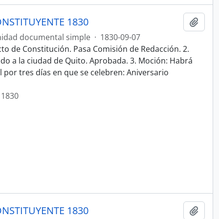
NSTITUYENTE 1830
Añadi
idad documental simple
·
1830-09-07
cto de Constitución. Pasa Comisión de Redacción. 2.
ado a la ciudad de Quito. Aprobada. 3. Moción: Habrá
por tres días en que se celebren: Aniversario
 1830
NSTITUYENTE 1830
Añadi