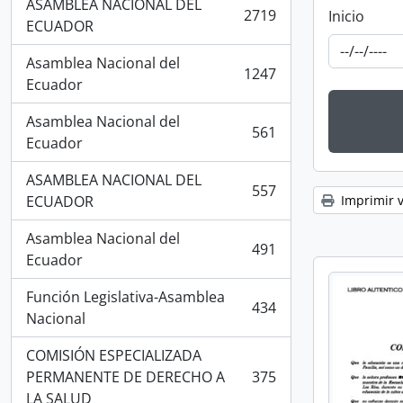
ASAMBLEA NACIONAL DEL
2719
Inicio
, 2719 resultados
ECUADOR
Asamblea Nacional del
1247
, 1247 resultados
Ecuador
Asamblea Nacional del
561
, 561 resultados
Ecuador
ASAMBLEA NACIONAL DEL
557
, 557 resultados
ECUADOR
Imprimir v
Asamblea Nacional del
491
, 491 resultados
Ecuador
Función Legislativa-Asamblea
434
, 434 resultados
Nacional
COMISIÓN ESPECIALIZADA
PERMANENTE DE DERECHO A
375
, 375 resultados
LA SALUD