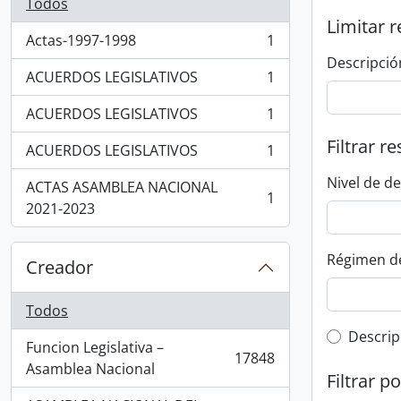
Todos
Limitar r
Actas-1997-1998
1
, 1 resultados
Descripció
ACUERDOS LEGISLATIVOS
1
, 1 resultados
ACUERDOS LEGISLATIVOS
1
, 1 resultados
Filtrar r
ACUERDOS LEGISLATIVOS
1
, 1 resultados
Nivel de d
ACTAS ASAMBLEA NACIONAL
1
, 1 resultados
2021-2023
Régimen d
Creador
Todos
Top-leve
Descrip
Funcion Legislativa –
17848
, 17848 resultados
Asamblea Nacional
Filtrar p