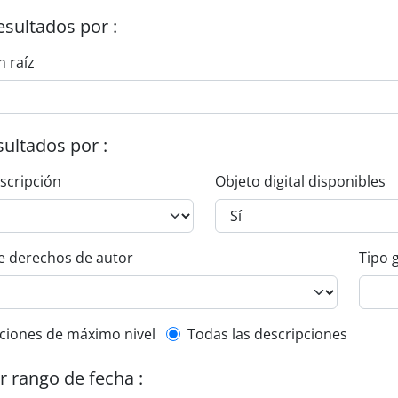
esultados por :
n raíz
esultados por :
escripción
Objeto digital disponibles
e derechos de autor
Tipo 
l description filter
ciones de máximo nivel
Todas las descripciones
or rango de fecha :