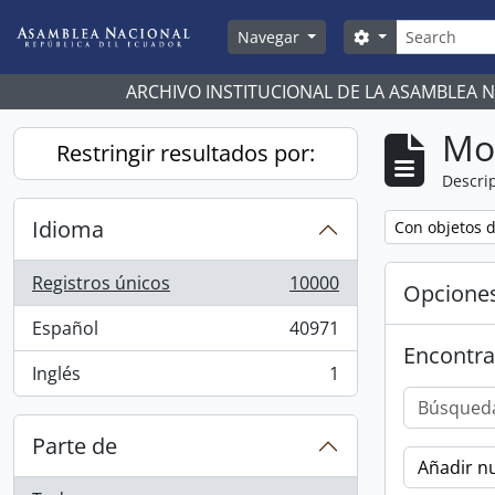
Skip to main content
Búsqueda
Search options
Navegar
ARCHIVO INSTITUCIONAL DE LA ASAMBLEA 
Mo
Restringir resultados por:
Descrip
Idioma
Remove filter:
Con objetos d
Registros únicos
10000
Opcione
, 10000 resultados
Español
40971
, 40971 resultados
Encontra
Inglés
1
, 1 resultados
Parte de
Añadir nu