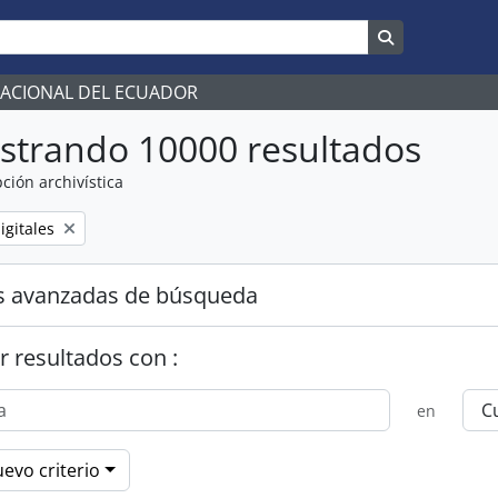
Search in br
NACIONAL DEL ECUADOR
strando 10000 resultados
ción archivística
igitales
s avanzadas de búsqueda
r resultados con :
en
evo criterio