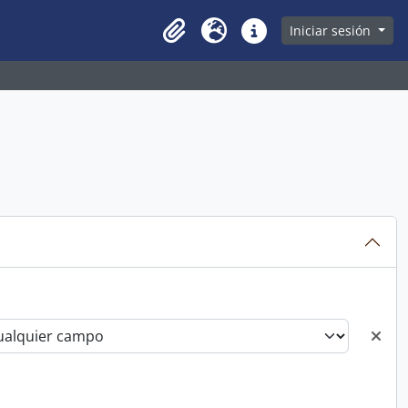
owse page
Iniciar sesión
Clipboard
Idioma
Enlaces rápidos