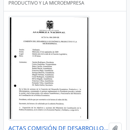
PRODUCTIVO Y LA MICROEMPRESA
ACTAS COMISIÓN DE DESARROLLO ECONÓMICO, PRODUCTIVO Y LA MICROEMPRESA
Añadi