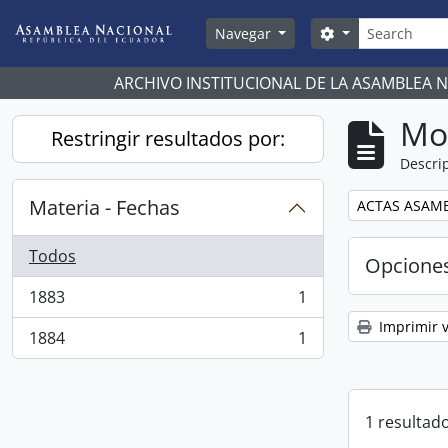
Skip to main content
Búsqueda
Search options
Navegar
ARCHIVO INSTITUCIONAL DE LA ASAMBLEA 
Mo
Restringir resultados por:
Descrip
Materia - Fechas
Remove filter:
ACTAS ASAMB
Todos
Opcione
1883
1
, 1 resultados
Imprimir v
1884
1
, 1 resultados
1 resultado