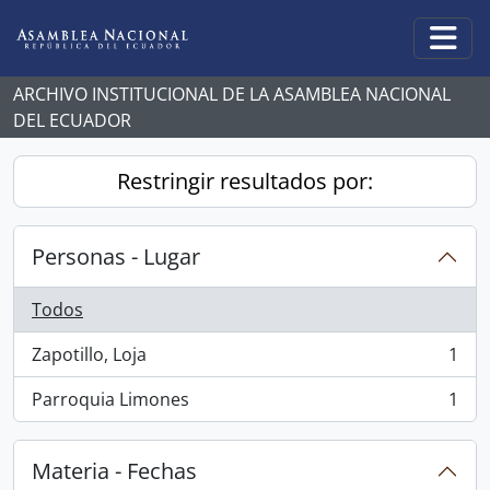
Skip to main content
Togg
ARCHIVO INSTITUCIONAL DE LA ASAMBLEA NACIONAL
DEL ECUADOR
Restringir resultados por:
Personas - Lugar
Todos
Zapotillo, Loja
1
, 1 resultados
Parroquia Limones
1
, 1 resultados
Materia - Fechas