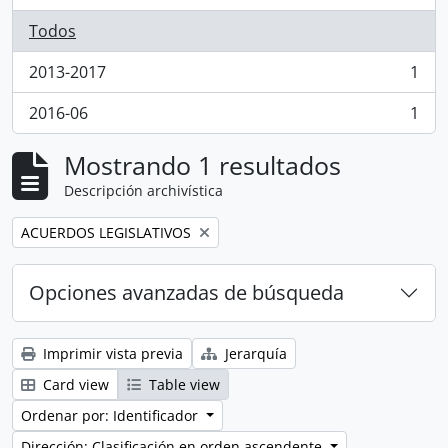
Todos
2013-2017
1
, 1 resultados
2016-06
1
, 1 resultados
Mostrando 1 resultados
Descripción archivística
Remove filter:
ACUERDOS LEGISLATIVOS
Opciones avanzadas de búsqueda
Imprimir vista previa
Jerarquía
Card view
Table view
Ordenar por: Identificador
Dirección: Clasificación en orden ascendente