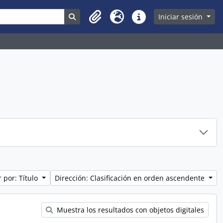
Search in browse page
Iniciar sesión
Clipboard
Idioma
Enlaces rápidos
 por: Título
Dirección: Clasificación en orden ascendente
Muestra los resultados con objetos digitales