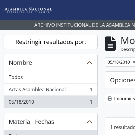
Skip to main content
ARCHIVO INSTITUCIONAL DE LA ASAMBLEA 
Mo
Restringir resultados por:
Descrip
Nombre
Remove filter:
05/18/2010
Todos
Opcione
Actas Asamblea Nacional
1
, 1 resultados
Imprimir v
05/18/2010
1
, 1 resultados
Materia - Fechas
1 resultado