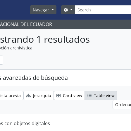
Búsqueda
Search options
Navegar
NACIONAL DEL ECUADOR
strando 1 resultados
ción archivística
s avanzadas de búsqueda
ista previa
Jerarquía
Card view
Table view
Ordenar
s con objetos digitales