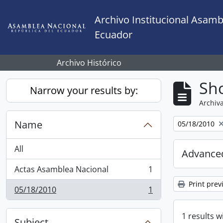
Skip to main content
Archivo Institucional Asamb
Ecuador
Archivo Histórico
Sho
Narrow your results by:
Archiva
Name
Remove filter:
05/18/2010
All
Advanced
Actas Asamblea Nacional
1
, 1 results
Print prev
05/18/2010
1
, 1 results
1 results w
Subject