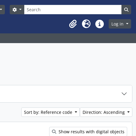
Search
Search options
Sea
Log in
Clipboard
Language
Quick links
Sort by: Reference code
Direction: Ascending
Show results with digital objects