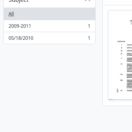
All
2009-2011
1
, 1 results
05/18/2010
1
, 1 results