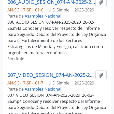
006_AUDIO_SESION_074-AN-2025-2029_26-02-26.m4a SESION DEL PLENO N 074 ASAMBLEA NACIONAL 2025-2027
Añadi
AN-SG-17-SP-101-6
·
U.D.Simple
·
2025-2029
Parte de
Asamblea Nacional
006_AUDIO_SESION_074-AN-2025-2029_26-02-
26.m4a Conocer y resolver respecto del Informe
para Segundo Debate del Proyecto de Ley Orgánica
para el Fortalecimiento de los Sectores
Estratégicos de Minería y Energía, calificado como
urgente en materia económica.
Sin título
007_VIDEO_SESION_074-AN-2025-2029_26-02-26.mp4 SESION DEL PLENO N 074 ASAMBLEA NACIONAL 2025-2027
Añadi
AN-SG-17-SP-101-7
·
U.D.Simple
·
2025-2029
Parte de
Asamblea Nacional
007_VIDEO_SESION_074-AN-2025-2029_26-02-
26.mp4 Conocer y resolver respecto del Informe
para Segundo Debate del Proyecto de Ley Orgánica
para el Fortalecimiento de los Sectores