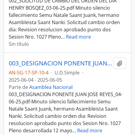
002_SOLICITUD DE CAMBIO DEL ORDEN DEL DIA
HENRY BOSQEZ_03-06-25.pdf Minuto silencio
fallecimiento Semu Natale Saant Juank, hermano
Asambleista Saant Nanki. Solicitud cambio orden
dia: Revision resolucion aprobado punto dos
Sesion Nro. 1027 Pleno
…
Read more
Sin título
003_DESIGNACION PONENTE JUAN JOSE REYES_04-06-25SESION DEL PLENO N 008 ASAMBLEA NACIONAL 2025-2027
Añadi
AN-SG-17-SP-10-4
·
U.D.Simple
·
2025-06-04 - 2025-06-05
Parte de
Asamblea Nacional
003_DESIGNACION PONENTE JUAN JOSE REYES_04-
06-25.pdf-Minuto silencio fallecimiento Semu
Natale Saant Juank, hermano Asambleista Saant
Nanki. Solicitud cambio orden dia: Revision
resolucion aprobado punto dos Sesion Nro. 1027
Pleno desarrollada 12 mayo
…
Read more