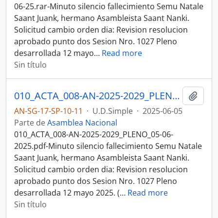
06-25.rar-Minuto silencio fallecimiento Semu Natale
Saant Juank, hermano Asambleista Saant Nanki.
Solicitud cambio orden dia: Revision resolucion
aprobado punto dos Sesion Nro. 1027 Pleno
desarrollada 12 mayo
…
Read more
Sin título
010_ACTA_008-AN-2025-2029_PLENO_05-06-2025SESION DEL PLENO N 008 ASAMBLEA NACIONAL 2025-2027
Añadi
AN-SG-17-SP-10-11
·
U.D.Simple
·
2025-06-05
Parte de
Asamblea Nacional
010_ACTA_008-AN-2025-2029_PLENO_05-06-
2025.pdf-Minuto silencio fallecimiento Semu Natale
Saant Juank, hermano Asambleista Saant Nanki.
Solicitud cambio orden dia: Revision resolucion
aprobado punto dos Sesion Nro. 1027 Pleno
desarrollada 12 mayo 2025. (
…
Read more
Sin título