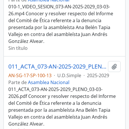
010-1_VIDEO_SESION_073-AN-2025-2029_03-03-
26.mp4 Conocer y resolver respecto del Informe
del Comité de Ética referente a la denuncia
presentada por la asambleísta Ana Belén Tapia
Vallejo en contra del asambleísta Juan Andrés
González Alvear.
Sin título
011_ACTA_073-AN-2025-2029_PLENO_03-03-2026.pdfSESION DEL PLENO N 073 ASAMBLEA NACIONAL 2025-2027
Añadi
AN-SG-17-SP-100-13
·
U.D.Simple
·
2025-2029
Parte de
Asamblea Nacional
011_ACTA_073-AN-2025-2029_PLENO_03-03-
2026.pdf Conocer y resolver respecto del Informe
del Comité de Ética referente a la denuncia
presentada por la asambleísta Ana Belén Tapia
Vallejo en contra del asambleísta Juan Andrés
González Alvear.