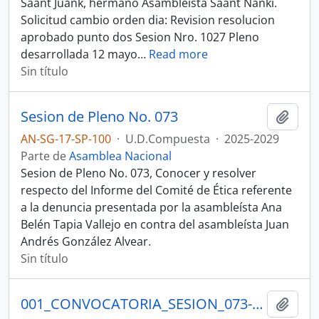
Saant Juank, hermano Asambleista Saant Nanki.
Solicitud cambio orden dia: Revision resolucion
aprobado punto dos Sesion Nro. 1027 Pleno
desarrollada 12 mayo
…
Read more
Sin título
Sesion de Pleno No. 073
Añadi
AN-SG-17-SP-100
·
U.D.Compuesta
·
2025-2029
Parte de
Asamblea Nacional
Sesion de Pleno No. 073, Conocer y resolver
respecto del Informe del Comité de Ética referente
a la denuncia presentada por la asambleísta Ana
Belén Tapia Vallejo en contra del asambleísta Juan
Andrés González Alvear.
Sin título
001_CONVOCATORIA_SESION_073-AN-2025-2029_16-02-26.eml SESION DEL PLENO N 073 ASAMBLEA NACIONAL 2025-2027
Añadi