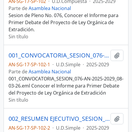
AN-SG-17-SP-102
·
U.D.Compuesta
·
2025-2029
Parte de
Asamblea Nacional
Sesion de Pleno No. 076, Conocer el Informe para
Primer Debate del Proyecto de Ley Orgánica de
Extradición.
Sin título
001_CONVOCATORIA_SESION_076-AN-2025-2029_08-03-26 SESION DEL PLENO N 076 ASAMBLEA NACIONAL 2025-2027
Añadi
AN-SG-17-SP-102-1
·
U.D.Simple
·
2025-2029
Parte de
Asamblea Nacional
001_CONVOCATORIA_SESION_076-AN-2025-2029_08-
03-26.eml Conocer el Informe para Primer Debate
del Proyecto de Ley Orgánica de Extradición
Sin título
002_RESUMEN EJECUTIVO_SESION_076-AN-2025-2029_10-03-26 SESION DEL PLENO N 076 ASAMBLEA NACIONAL 2025-2027
Añadi
AN-SG-17-SP-102-2
·
U.D.Simple
·
2025-2029