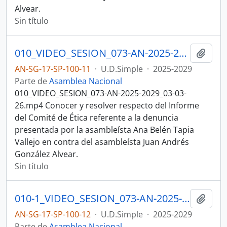
Alvear.
Sin título
010_VIDEO_SESION_073-AN-2025-2029_03-03-26.mp4 SESION DEL PLENO N 073 ASAMBLEA NACIONAL 2025-2027
Añadi
AN-SG-17-SP-100-11
·
U.D.Simple
·
2025-2029
Parte de
Asamblea Nacional
010_VIDEO_SESION_073-AN-2025-2029_03-03-
26.mp4 Conocer y resolver respecto del Informe
del Comité de Ética referente a la denuncia
presentada por la asambleísta Ana Belén Tapia
Vallejo en contra del asambleísta Juan Andrés
González Alvear.
Sin título
010-1_VIDEO_SESION_073-AN-2025-2029_03-03-26.mp4 SESION DEL PLENO N 073 ASAMBLEA NACIONAL 2025-2027
Añadi
AN-SG-17-SP-100-12
·
U.D.Simple
·
2025-2029
Parte de
Asamblea Nacional