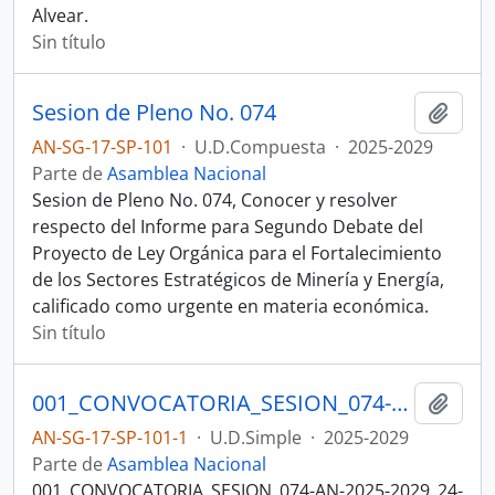
Alvear.
Sin título
Sesion de Pleno No. 074
Añadi
AN-SG-17-SP-101
·
U.D.Compuesta
·
2025-2029
Parte de
Asamblea Nacional
Sesion de Pleno No. 074, Conocer y resolver
respecto del Informe para Segundo Debate del
Proyecto de Ley Orgánica para el Fortalecimiento
de los Sectores Estratégicos de Minería y Energía,
calificado como urgente en materia económica.
Sin título
001_CONVOCATORIA_SESION_074-AN-2025-2029_24-02-26.eml SESION DEL PLENO N 074 ASAMBLEA NACIONAL 2025-2027
Añadi
AN-SG-17-SP-101-1
·
U.D.Simple
·
2025-2029
Parte de
Asamblea Nacional
001_CONVOCATORIA_SESION_074-AN-2025-2029_24-