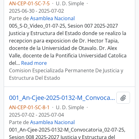
AN-CEP-01-SC-7-5
·
U. D. Simple
·
2025-06-30 - 2025-07-02
Parte de
Asamblea Nacional
005_S-D_Video_01-07-25, Sesion 007 2025-2027
Justicia y Estructura del Estado donde se realizo la
recepcion para exposicion de Dr. Hector Tapia,
docente de la Universidad de Otavalo. Dr. Alex
Valle, docente de la Pontificia Universidad Catolica
del
…
Read more
Comision Especializada Permanente De Justicia y
Estructura Del Estado
001_An-Cjee-2025-0132-M_Convocatoria_02-07-25, Sesion 008 Justicia y Estructura del Estado
Añadi
AN-CEP-01-SC-8-1
·
U. D. Simple
·
2025-07-02 - 2025-07-04
Parte de
Asamblea Nacional
001_An-Cjee-2025-0132-M_Convocatoria_02-07-25,
Sesion 008 2025-2027 Justicia y Estructura del