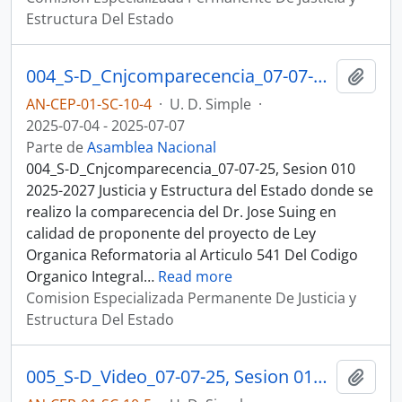
Estructura Del Estado
004_S-D_Cnjcomparecencia_07-07-25, Sesion 010 Justicia y Estructura del Estado
Añadi
AN-CEP-01-SC-10-4
·
U. D. Simple
·
2025-07-04 - 2025-07-07
Parte de
Asamblea Nacional
004_S-D_Cnjcomparecencia_07-07-25, Sesion 010
2025-2027 Justicia y Estructura del Estado donde se
realizo la comparecencia del Dr. Jose Suing en
calidad de proponente del proyecto de Ley
Organica Reformatoria al Articulo 541 Del Codigo
Organico Integral
…
Read more
Comision Especializada Permanente De Justicia y
Estructura Del Estado
005_S-D_Video_07-07-25, Sesion 010 Justicia y Estructura del Estado
Añadi