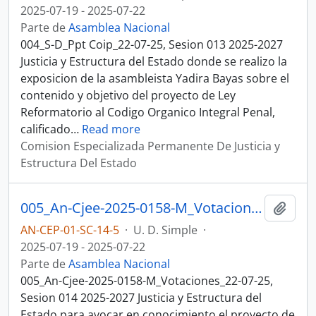
2025-07-19 - 2025-07-22
Parte de
Asamblea Nacional
004_S-D_Ppt Coip_22-07-25, Sesion 013 2025-2027
Justicia y Estructura del Estado donde se realizo la
exposicion de la asambleista Yadira Bayas sobre el
contenido y objetivo del proyecto de Ley
Reformatorio al Codigo Organico Integral Penal,
calificado
…
Read more
Comision Especializada Permanente De Justicia y
Estructura Del Estado
005_An-Cjee-2025-0158-M_Votaciones_22-07-25, Sesion 014 Justicia y Estructura del Estado
Añadi
AN-CEP-01-SC-14-5
·
U. D. Simple
·
2025-07-19 - 2025-07-22
Parte de
Asamblea Nacional
005_An-Cjee-2025-0158-M_Votaciones_22-07-25,
Sesion 014 2025-2027 Justicia y Estructura del
Estado para avocar en conocimiento el proyecto de