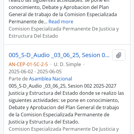
realizo las siguientes actividades: se pone en
conocimiento, Debate y Aprobacion del Plan
General de trabajo de la Comision Especializada
Permanente de
…
Read more
Comision Especializada Permanente De Justicia y
Estructura Del Estado
005_S-D_Audio _03_06_25, Sesion 002 Justicia y Estructura del Estado
Añadi
AN-CEP-01-SC-2-5
·
U. D. Simple
·
2025-06-02 - 2025-06-05
Parte de
Asamblea Nacional
005_S-D_Audio _03_06_25, Sesion 002 2025-2027
Justicia y Estructura del Estado donde se realizo las
siguientes actividades: se pone en conocimiento,
Debate y Aprobacion del Plan General de trabajo
de la Comision Especializada Permanente de
Justicia y Estructura del Estado.
Comision Especializada Permanente De Justicia y