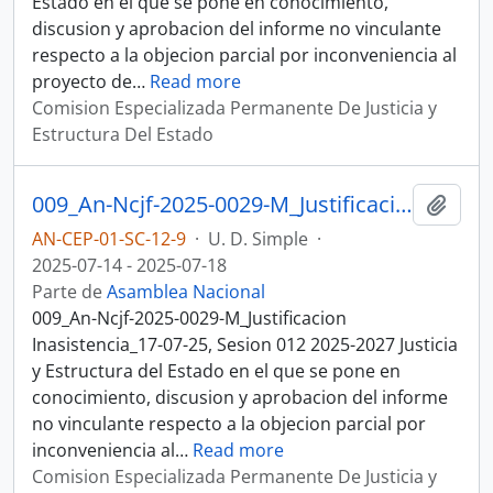
Estado en el que se pone en conocimiento,
discusion y aprobacion del informe no vinculante
respecto a la objecion parcial por inconveniencia al
proyecto de
…
Read more
Comision Especializada Permanente De Justicia y
Estructura Del Estado
009_An-Ncjf-2025-0029-M_Justificacion Inasistencia_17-07-25, Sesion 012 Justicia y Estructura del Estado
Añadi
AN-CEP-01-SC-12-9
·
U. D. Simple
·
2025-07-14 - 2025-07-18
Parte de
Asamblea Nacional
009_An-Ncjf-2025-0029-M_Justificacion
Inasistencia_17-07-25, Sesion 012 2025-2027 Justicia
y Estructura del Estado en el que se pone en
conocimiento, discusion y aprobacion del informe
no vinculante respecto a la objecion parcial por
inconveniencia al
…
Read more
Comision Especializada Permanente De Justicia y