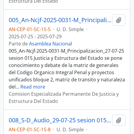
Estructura Del Estado
005_An-Ncjf-2025-0031-M_Principalizacion_27-07-25 sesion 015 Justicia y Estructura del Estado
Añadi
AN-CEP-01-SC-15-5
·
U. D. Simple
·
2025-07-25 - 2025-07-29
Parte de
Asamblea Nacional
005_An-Ncjf-2025-0031-M_Principalizacion_27-07-25
sesion 015 Justicia y Estructura del Estado se pone
conocimiento y debate de la matriz de generales
del Codigo Organico Integral Penal y proyectos
unificados bloque 2, matriz de transito y naturaleza
del
…
Read more
Comision Especializada Permanente De Justicia y
Estructura Del Estado
008_S-D_Audio_29-07-25 sesion 015 Justicia y Estructura del Estado
Añadi
AN-CEP-01-SC-15-8
·
U. D. Simple
·