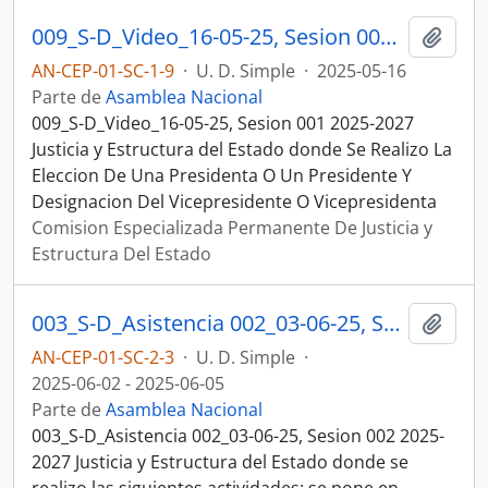
009_S-D_Video_16-05-25, Sesion 001 Justicia y Estructura del Estado
Añadi
AN-CEP-01-SC-1-9
·
U. D. Simple
·
2025-05-16
Parte de
Asamblea Nacional
009_S-D_Video_16-05-25, Sesion 001 2025-2027
Justicia y Estructura del Estado donde Se Realizo La
Eleccion De Una Presidenta O Un Presidente Y
Designacion Del Vicepresidente O Vicepresidenta
Comision Especializada Permanente De Justicia y
Estructura Del Estado
003_S-D_Asistencia 002_03-06-25, Sesion 002 Justicia y Estructura del Estado
Añadi
AN-CEP-01-SC-2-3
·
U. D. Simple
·
2025-06-02 - 2025-06-05
Parte de
Asamblea Nacional
003_S-D_Asistencia 002_03-06-25, Sesion 002 2025-
2027 Justicia y Estructura del Estado donde se