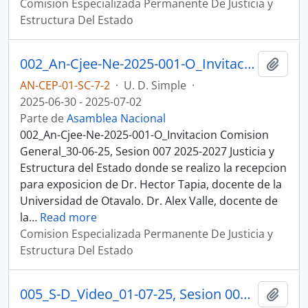
Comision Especializada Permanente De Justicia y
Estructura Del Estado
002_An-Cjee-Ne-2025-001-O_Invitacion Comision General_30-06-25, Sesion 007 Justicia y Estructura del Estado
Añadi
AN-CEP-01-SC-7-2
·
U. D. Simple
·
2025-06-30 - 2025-07-02
Parte de
Asamblea Nacional
002_An-Cjee-Ne-2025-001-O_Invitacion Comision
General_30-06-25, Sesion 007 2025-2027 Justicia y
Estructura del Estado donde se realizo la recepcion
para exposicion de Dr. Hector Tapia, docente de la
Universidad de Otavalo. Dr. Alex Valle, docente de
la
…
Read more
Comision Especializada Permanente De Justicia y
Estructura Del Estado
005_S-D_Video_01-07-25, Sesion 007 Justicia y Estructura del Estado
Añadi