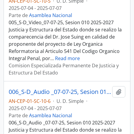
AN-CEP-01-SC-10-5
·
U. D. Simple
·
2025-07-04 - 2025-07-07
Parte de
Asamblea Nacional
005_S-D_Video_07-07-25, Sesion 010 2025-2027
Justicia y Estructura del Estado donde se realizo la
comparecencia del Dr. Jose Suing en calidad de
proponente del proyecto de Ley Organica
Reformatoria al Articulo 541 Del Codigo Organico
Integral Penal, por
…
Read more
Comision Especializada Permanente De Justicia y
Estructura Del Estado
006_S-D_Audio _07-07-25, Sesion 010 Justicia y Estructura del Estado
Añadi
AN-CEP-01-SC-10-6
·
U. D. Simple
·
2025-07-04 - 2025-07-07
Parte de
Asamblea Nacional
006_S-D_Audio _07-07-25, Sesion 010 2025-2027
Justicia y Estructura del Estado donde se realizo la