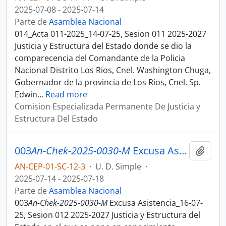
2025-07-08 - 2025-07-14
Parte de
Asamblea Nacional
014_Acta 011-2025_14-07-25, Sesion 011 2025-2027
Justicia y Estructura del Estado donde se dio la
comparecencia del Comandante de la Policia
Nacional Distrito Los Rios, Cnel. Washington Chuga,
Gobernador de la provincia de Los Rios, Cnel. Sp.
Edwin
…
Read more
Comision Especializada Permanente De Justicia y
Estructura Del Estado
003
An-Chek-2025-0030-M
Excusa Asistencia_16-07-25, Sesion 012 Justicia y Estructura del Estado
Añadi
AN-CEP-01-SC-12-3
·
U. D. Simple
·
2025-07-14 - 2025-07-18
Parte de
Asamblea Nacional
003
An-Chek-2025-0030-M
Excusa Asistencia_16-07-
25, Sesion 012 2025-2027 Justicia y Estructura del