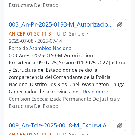
Estructura Del Estado
003_An-Pr-2025-0193-M_Autorizacion Presidencia_09-07-25, Sesion 011 Justicia y Estructura del Estado
Añadi
AN-CEP-01-SC-11-3
·
U. D. Simple
·
2025-07-08 - 2025-07-14
Parte de
Asamblea Nacional
003_An-Pr-2025-0193-M_Autorizacion
Presidencia_09-07-25, Sesion 011 2025-2027 Justicia
y Estructura del Estado donde se dio la
comparecencia del Comandante de la Policia
Nacional Distrito Los Rios, Cnel. Washington Chuga,
Gobernador de la provincia de
…
Read more
Comision Especializada Permanente De Justicia y
Estructura Del Estado
009_An-Tcle-2025-0018-M_Excusa Asistencia_14-07-25, Sesion 011 Justicia y Estructura del Estado
Añadi
AN-CEP-01-SC-11-9
·
U. D. Simple
·