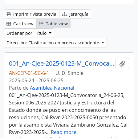
Imprimir vista previa
Jerarquía
Card view
Table view
Ordenar por: Título
Dirección: Clasificación en orden ascendente
001_An-Cjee-2025-0123-M_Convocatoria_24-06-25, Sesion 006 Justicia y Estructura del Estado
Añadi
AN-CEP-01-SC-6-1
·
U. D. Simple
·
2025-06-24 - 2025-06-25
Parte de
Asamblea Nacional
001_An-Cjee-2025-0123-M_Convocatoria_24-06-25,
Sesion 006 2025-2027 Justicia y Estructura del
Estado donde se puso en conocimiento de las
resoluciones, Cal-Rvvr-2023-2025-0050 presentado
por la asambleista Viviana Zambrano Gonzalez, Cal-
Rvvr-2023-2025-
…
Read more