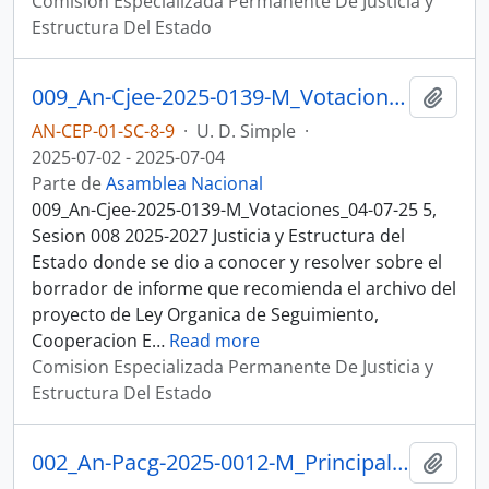
Comision Especializada Permanente De Justicia y
Estructura Del Estado
009_An-Cjee-2025-0139-M_Votaciones_04-07-25, Sesion 008 Justicia y Estructura del Estado
Añadi
AN-CEP-01-SC-8-9
·
U. D. Simple
·
2025-07-02 - 2025-07-04
Parte de
Asamblea Nacional
009_An-Cjee-2025-0139-M_Votaciones_04-07-25 5,
Sesion 008 2025-2027 Justicia y Estructura del
Estado donde se dio a conocer y resolver sobre el
borrador de informe que recomienda el archivo del
proyecto de Ley Organica de Seguimiento,
Cooperacion E
…
Read more
Comision Especializada Permanente De Justicia y
Estructura Del Estado
002_An-Pacg-2025-0012-M_Principalizaciàn_06-07-25, Sesion 009 Justicia y Estructura del Estado
Añadi