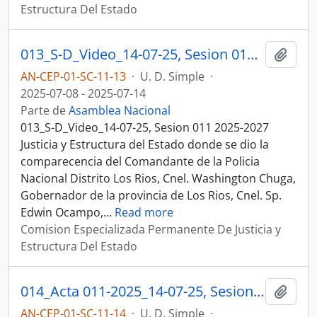
Estructura Del Estado
013_S-D_Video_14-07-25, Sesion 011 Justicia y Estructura del Estado
Añadi
AN-CEP-01-SC-11-13
·
U. D. Simple
·
2025-07-08 - 2025-07-14
Parte de
Asamblea Nacional
013_S-D_Video_14-07-25, Sesion 011 2025-2027
Justicia y Estructura del Estado donde se dio la
comparecencia del Comandante de la Policia
Nacional Distrito Los Rios, Cnel. Washington Chuga,
Gobernador de la provincia de Los Rios, Cnel. Sp.
Edwin Ocampo,
…
Read more
Comision Especializada Permanente De Justicia y
Estructura Del Estado
014_Acta 011-2025_14-07-25, Sesion 011 Justicia y Estructura del Estado
Añadi
AN-CEP-01-SC-11-14
·
U. D. Simple
·