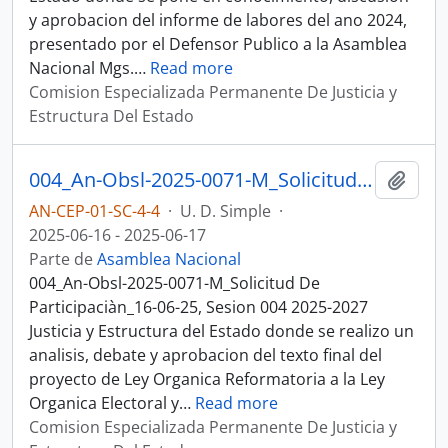
y aprobacion del informe de labores del ano 2024,
presentado por el Defensor Publico a la Asamblea
Nacional Mgs.
…
Read more
Comision Especializada Permanente De Justicia y
Estructura Del Estado
004_An-Obsl-2025-0071-M_Solicitud De Participaciàn_16-06-25, Sesion 004 Justicia y Estructura del Estado
Añadi
AN-CEP-01-SC-4-4
·
U. D. Simple
·
2025-06-16 - 2025-06-17
Parte de
Asamblea Nacional
004_An-Obsl-2025-0071-M_Solicitud De
Participaciàn_16-06-25, Sesion 004 2025-2027
Justicia y Estructura del Estado donde se realizo un
analisis, debate y aprobacion del texto final del
proyecto de Ley Organica Reformatoria a la Ley
Organica Electoral y
…
Read more
Comision Especializada Permanente De Justicia y