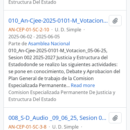
Estructura Del Estado
010_An-Cjee-2025-0101-M_Votacion_05-06-25, Sesion 002 Justicia y Estructura del Estado
Añadi
AN-CEP-01-SC-2-10
·
U. D. Simple
·
2025-06-02 - 2025-06-05
Parte de
Asamblea Nacional
010_An-Cjee-2025-0101-M_Votacion_05-06-25,
Sesion 002 2025-2027 Justicia y Estructura del
Estadodonde se realizo las siguientes actividades:
se pone en conocimiento, Debate y Aprobacion del
Plan General de trabajo de la Comision
Especializada Permanente
…
Read more
Comision Especializada Permanente De Justicia y
Estructura Del Estado
008_S-D_Audio _09_06_25, Sesion 003 Justicia y Estructura del Estado
Añadi
AN-CEP-01-SC-3-8
·
U. D. Simple
·