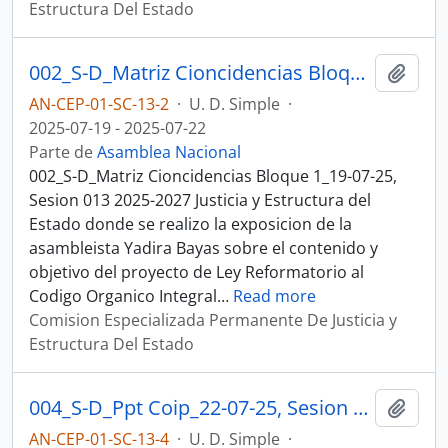
Estructura Del Estado
002_S-D_Matriz Cioncidencias Bloque 1_19-07-25, Sesion 013 Justicia y Estructura del Estado
Añadi
AN-CEP-01-SC-13-2
·
U. D. Simple
·
2025-07-19 - 2025-07-22
Parte de
Asamblea Nacional
002_S-D_Matriz Cioncidencias Bloque 1_19-07-25,
Sesion 013 2025-2027 Justicia y Estructura del
Estado donde se realizo la exposicion de la
asambleista Yadira Bayas sobre el contenido y
objetivo del proyecto de Ley Reformatorio al
Codigo Organico Integral
…
Read more
Comision Especializada Permanente De Justicia y
Estructura Del Estado
004_S-D_Ppt Coip_22-07-25, Sesion 013 Justicia y Estructura del Estado
Añadi
AN-CEP-01-SC-13-4
·
U. D. Simple
·