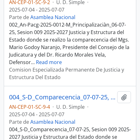
AN-CEP-01-SC-9-2
·
U. D. Simple
·
2025-07-04 - 2025-07-07
Parte de
Asamblea Nacional
002_An-Pacg-2025-0012-M_Principalizaciàn_06-07-
25, Sesion 009 2025-2027 Justicia y Estructura del
Estado donde se realizo la comparecencia del Mgs.
Mario Godoy Naranjo, Presidente del Consejo de la
Judicatura y del Dr. Ricardo Morales Vela,
Defensor
…
Read more
Comision Especializada Permanente De Justicia y
Estructura Del Estado
004_S-D_Comparecencia_07-07-25, Sesion 009 Justicia y Estructura del Estado
Añadi
AN-CEP-01-SC-9-4
·
U. D. Simple
·
2025-07-04 - 2025-07-07
Parte de
Asamblea Nacional
004_S-D_Comparecencia_07-07-25, Sesion 009 2025-
2027 Justicia y Estructura del Estado donde se