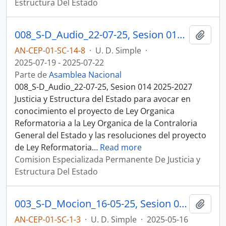
Estructura Del Estado
008_S-D_Audio_22-07-25, Sesion 014 Justicia y Estructura del Estado
Añadi
AN-CEP-01-SC-14-8
·
U. D. Simple
·
2025-07-19 - 2025-07-22
Parte de
Asamblea Nacional
008_S-D_Audio_22-07-25, Sesion 014 2025-2027
Justicia y Estructura del Estado para avocar en
conocimiento el proyecto de Ley Organica
Reformatoria a la Ley Organica de la Contraloria
General del Estado y las resoluciones del proyecto
de Ley Reformatoria
…
Read more
Comision Especializada Permanente De Justicia y
Estructura Del Estado
003_S-D_Mocion_16-05-25, Sesion 001 Justicia y Estructura del Estado
Añadi
AN-CEP-01-SC-1-3
·
U. D. Simple
·
2025-05-16