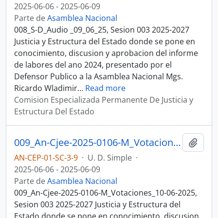
2025-06-06 - 2025-06-09
Parte de
Asamblea Nacional
008_S-D_Audio _09_06_25, Sesion 003 2025-2027
Justicia y Estructura del Estado donde se pone en
conocimiento, discusion y aprobacion del informe
de labores del ano 2024, presentado por el
Defensor Publico a la Asamblea Nacional Mgs.
Ricardo Wladimir
…
Read more
Comision Especializada Permanente De Justicia y
Estructura Del Estado
009_An-Cjee-2025-0106-M_Votaciones_10-06-2025, Sesion 003 Justicia y Estructura del Estado
Añadi
AN-CEP-01-SC-3-9
·
U. D. Simple
·
2025-06-06 - 2025-06-09
Parte de
Asamblea Nacional
009_An-Cjee-2025-0106-M_Votaciones_10-06-2025,
Sesion 003 2025-2027 Justicia y Estructura del
Estado donde se pone en conocimiento, discusion