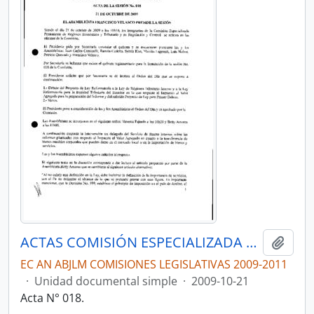
ACTAS COMISIÓN ESPECIALIZADA PERMANENTE DEL RÉGIMEN ECONÓMICO Y TRIBUTARIO Y SU REGULACIÓN Y CONTROL
Añadi
EC AN ABJLM COMISIONES LEGISLATIVAS 2009-2011
·
Unidad documental simple
·
2009-10-21
Acta N° 018.