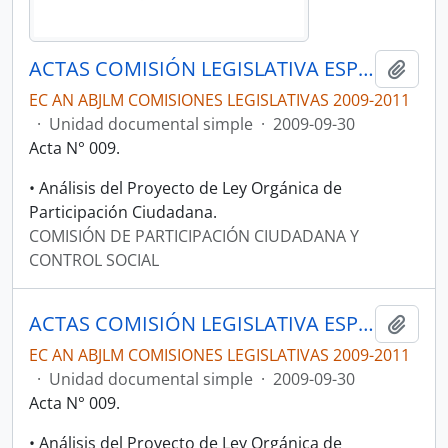
ACTAS COMISIÓN LEGISLATIVA ESPECIALIZADA DE PARTICIPACIÓN CIUDADANA Y CONTROL SOCIAL.
Añadi
EC AN ABJLM COMISIONES LEGISLATIVAS 2009-2011
·
Unidad documental simple
·
2009-09-30
Acta N° 009.
• Análisis del Proyecto de Ley Orgánica de
Participación Ciudadana.
COMISIÓN DE PARTICIPACIÓN CIUDADANA Y
CONTROL SOCIAL
ACTAS COMISIÓN LEGISLATIVA ESPECIALIZADA DE PARTICIPACIÓN CIUDADANA Y CONTROL SOCIAL.
Añadi
EC AN ABJLM COMISIONES LEGISLATIVAS 2009-2011
·
Unidad documental simple
·
2009-09-30
Acta N° 009.
• Análisis del Proyecto de Ley Orgánica de