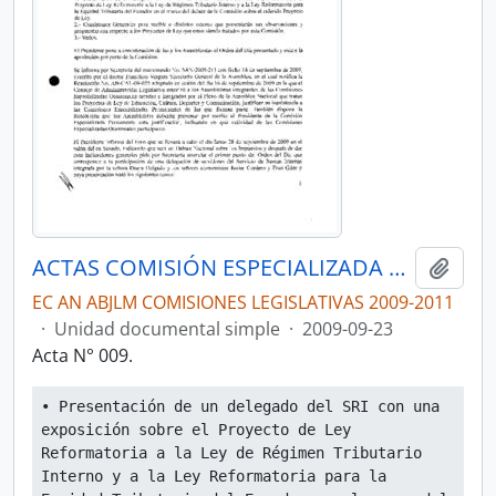
ACTAS COMISIÓN ESPECIALIZADA PERMANENTE DEL RÉGIMEN ECONÓMICO Y TRIBUTARIO Y SU REGULACIÓN Y CONTROL
Añadi
EC AN ABJLM COMISIONES LEGISLATIVAS 2009-2011
·
Unidad documental simple
·
2009-09-23
Acta N° 009.
• Presentación de un delegado del SRI con una 
exposición sobre el Proyecto de Ley 
Reformatoria a la Ley de Régimen Tributario 
Interno y a la Ley Reformatoria para la 