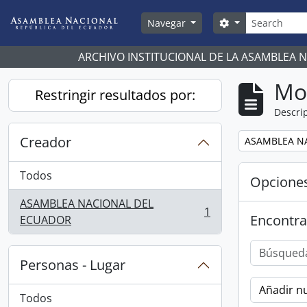
Skip to main content
Búsqueda
Search options
Navegar
ARCHIVO INSTITUCIONAL DE LA ASAMBLEA 
Mo
Restringir resultados por:
Descrip
Creador
Remove filter:
ASAMBLEA N
Todos
Opcione
ASAMBLEA NACIONAL DEL
1
Encontra
, 1 resultados
ECUADOR
Personas - Lugar
Añadir nu
Todos