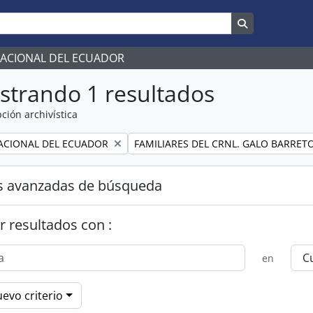
Search in br
NACIONAL DEL ECUADOR
strando 1 resultados
ción archivística
Remove filter:
ACIONAL DEL ECUADOR
FAMILIARES DEL CRNL. GALO BARRET
s avanzadas de búsqueda
r resultados con :
en
evo criterio