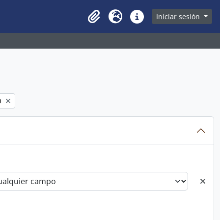
owse page
Iniciar sesión
Clipboard
Idioma
Enlaces rápidos
O