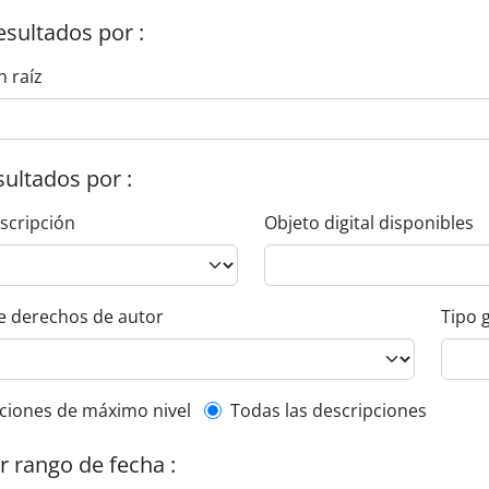
esultados por :
n raíz
esultados por :
escripción
Objeto digital disponibles
e derechos de autor
Tipo 
l description filter
ciones de máximo nivel
Todas las descripciones
or rango de fecha :