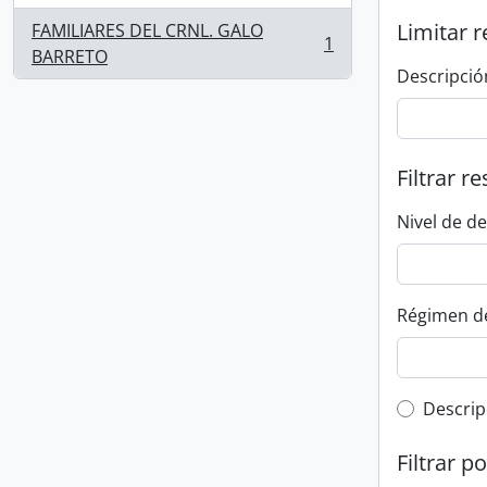
Limitar r
FAMILIARES DEL CRNL. GALO
1
, 1 resultados
BARRETO
Descripció
Filtrar r
Nivel de d
Régimen d
Top-leve
Descrip
Filtrar p