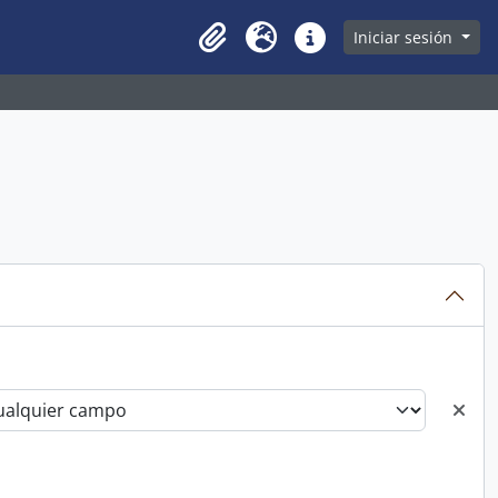
owse page
Iniciar sesión
Clipboard
Idioma
Enlaces rápidos