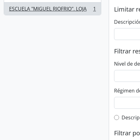
Limitar r
ESCUELA "MIGUEL RIOFRIO". LOJA
1
, 1 resultados
Descripció
Filtrar r
Nivel de d
Régimen d
Top-leve
Descrip
Filtrar p