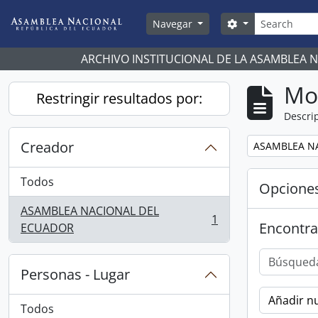
Skip to main content
Búsqueda
Search options
Navegar
ARCHIVO INSTITUCIONAL DE LA ASAMBLEA 
Mo
Restringir resultados por:
Descrip
Creador
Remove filter:
ASAMBLEA N
Todos
Opcione
ASAMBLEA NACIONAL DEL
1
Encontra
, 1 resultados
ECUADOR
Personas - Lugar
Añadir nu
Todos