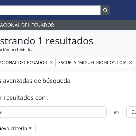
Search in br
NACIONAL DEL ECUADOR
strando 1 resultados
ción archivística
Remove filter:
ACIONAL DEL ECUADOR
ESCUELA "MIGUEL RIOFRIO". LOJA
s avanzadas de búsqueda
r resultados con :
en
evo criterio