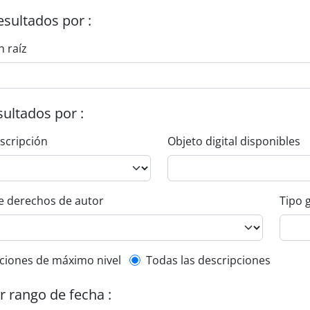
esultados por :
n raíz
esultados por :
escripción
Objeto digital disponibles
e derechos de autor
Tipo 
l description filter
ciones de máximo nivel
Todas las descripciones
or rango de fecha :