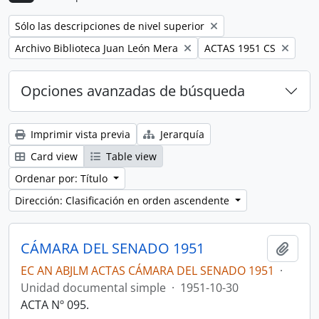
Remove filter:
Sólo las descripciones de nivel superior
Remove filter:
Remove filter:
Archivo Biblioteca Juan León Mera
ACTAS 1951 CS
Opciones avanzadas de búsqueda
Imprimir vista previa
Jerarquía
Card view
Table view
Ordenar por: Título
Dirección: Clasificación en orden ascendente
CÁMARA DEL SENADO 1951
Añadi
EC AN ABJLM ACTAS CÁMARA DEL SENADO 1951
·
Unidad documental simple
·
1951-10-30
ACTA Nº 095.