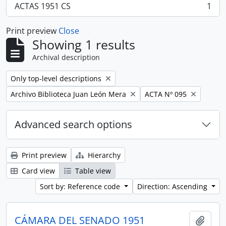
ACTAS 1951 CS
1
, 1 results
Print preview
Close
Showing 1 results
Archival description
Remove filter:
Only top-level descriptions
Remove filter:
Remove filter:
Archivo Biblioteca Juan León Mera
ACTA Nº 095
Advanced search options
Print preview
Hierarchy
Card view
Table view
Sort by: Reference code
Direction: Ascending
CÁMARA DEL SENADO 1951
Add t