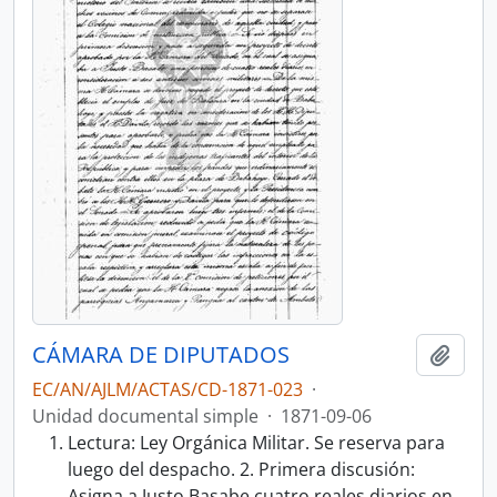
CÁMARA DE DIPUTADOS
Añadi
EC/AN/AJLM/ACTAS/CD-1871-023
·
Unidad documental simple
·
1871-09-06
Lectura: Ley Orgánica Militar. Se reserva para
luego del despacho. 2. Primera discusión:
Asigna a Justo Basabe cuatro reales diarios en