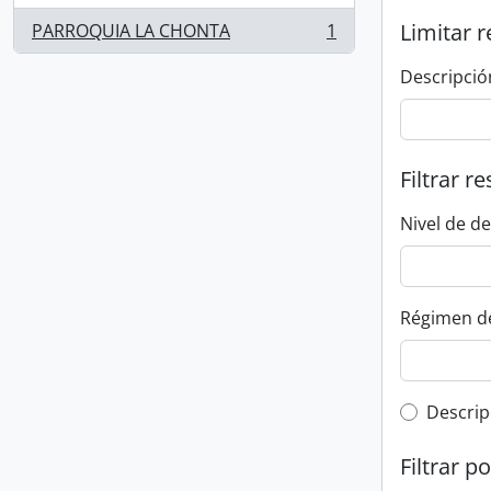
Limitar r
PARROQUIA LA CHONTA
1
, 1 resultados
Descripció
Filtrar r
Nivel de d
Régimen d
Top-leve
Descrip
Filtrar p