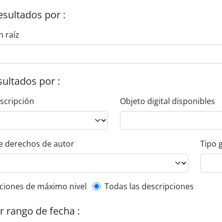
esultados por :
n raíz
esultados por :
escripción
Objeto digital disponibles
e derechos de autor
Tipo 
l description filter
ciones de máximo nivel
Todas las descripciones
or rango de fecha :