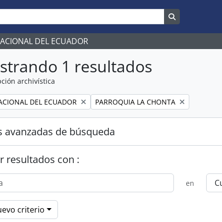
Search in br
NACIONAL DEL ECUADOR
strando 1 resultados
ción archivística
Remove filter:
ACIONAL DEL ECUADOR
PARROQUIA LA CHONTA
s avanzadas de búsqueda
r resultados con :
en
evo criterio