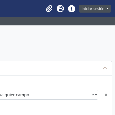
owse page
Iniciar sesión
Clipboard
Idioma
Enlaces rápidos