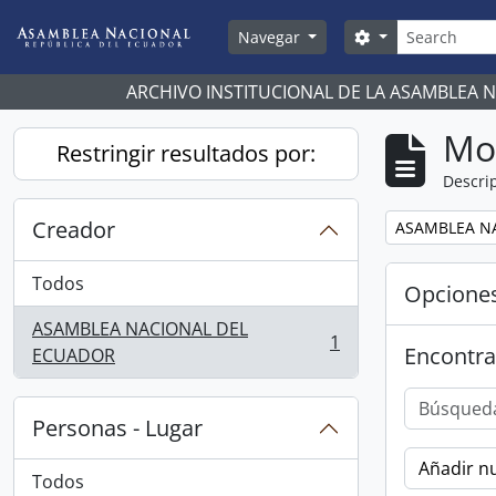
Skip to main content
Búsqueda
Search options
Navegar
ARCHIVO INSTITUCIONAL DE LA ASAMBLEA 
Mo
Restringir resultados por:
Descrip
Creador
Remove filter:
ASAMBLEA N
Todos
Opcione
ASAMBLEA NACIONAL DEL
1
Encontra
, 1 resultados
ECUADOR
Personas - Lugar
Añadir nu
Todos