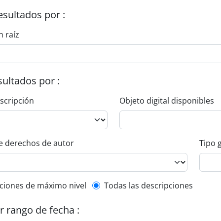
esultados por :
n raíz
esultados por :
escripción
Objeto digital disponibles
e derechos de autor
Tipo 
l description filter
ciones de máximo nivel
Todas las descripciones
or rango de fecha :