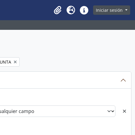
owse page
Iniciar sesión
Clipboard
Idioma
Enlaces rápidos
JUNTA