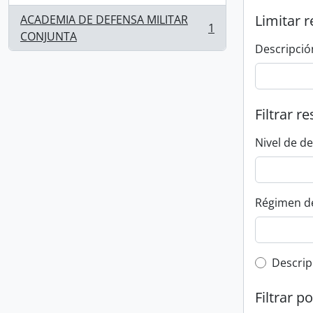
Limitar r
ACADEMIA DE DEFENSA MILITAR
1
, 1 resultados
CONJUNTA
Descripció
Filtrar r
Nivel de d
Régimen d
Top-leve
Descrip
Filtrar p