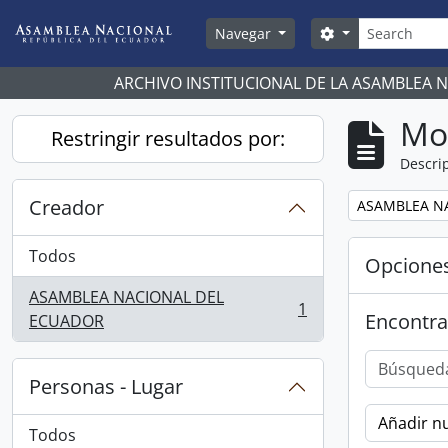
Skip to main content
Búsqueda
Search options
Navegar
ARCHIVO INSTITUCIONAL DE LA ASAMBLEA 
Mo
Restringir resultados por:
Descrip
Creador
Remove filter:
ASAMBLEA N
Todos
Opcione
ASAMBLEA NACIONAL DEL
1
Encontra
, 1 resultados
ECUADOR
Personas - Lugar
Añadir nu
Todos