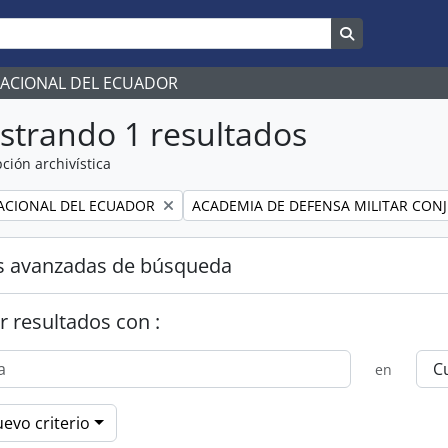
Search in br
NACIONAL DEL ECUADOR
strando 1 resultados
ción archivística
Remove filter:
ACIONAL DEL ECUADOR
ACADEMIA DE DEFENSA MILITAR CON
s avanzadas de búsqueda
r resultados con :
en
evo criterio