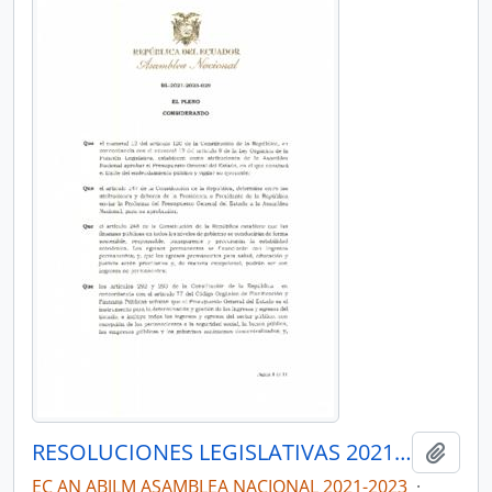
RESOLUCIONES LEGISLATIVAS 2021-2023
Añadi
EC AN ABJLM ASAMBLEA NACIONAL 2021-2023
·