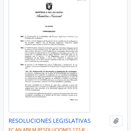
RESOLUCIONES LEGISLATIVAS
Añadi
EC AN ABJLM RESOLUCIONES 172-R
·