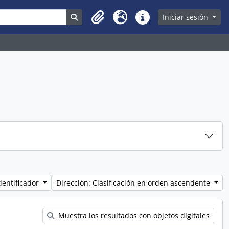
Search in browse page
Iniciar sesión
Clipboard
Idioma
Enlaces rápidos
dentificador
Dirección: Clasificación en orden ascendente
Muestra los resultados con objetos digitales