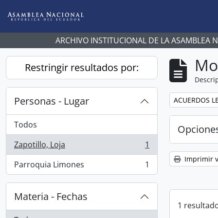
Skip to main content
ARCHIVO INSTITUCIONAL DE LA ASAMBLEA 
Mo
Restringir resultados por:
Descrip
Personas - Lugar
Remove filter:
ACUERDOS LE
Todos
Opcione
Zapotillo, Loja
1
, 1 resultados
Imprimir v
Parroquia Limones
1
, 1 resultados
Materia - Fechas
1 resultado