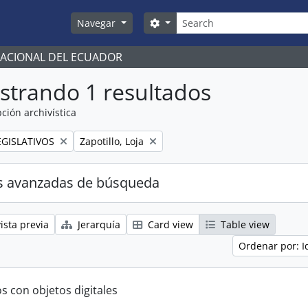
Búsqueda
Search options
Navegar
NACIONAL DEL ECUADOR
strando 1 resultados
ción archivística
Remove filter:
GISLATIVOS
Zapotillo, Loja
s avanzadas de búsqueda
ista previa
Jerarquía
Card view
Table view
Ordenar por: I
s con objetos digitales