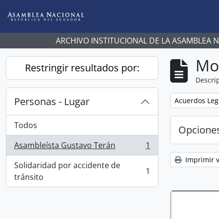
Skip to main content
ARCHIVO INSTITUCIONAL DE LA ASAMBLEA 
Mo
Restringir resultados por:
Descrip
Personas - Lugar
Remove filter:
Acuerdos Legi
Todos
Opcione
Asambleísta Gustavo Terán
1
, 1 resultados
Imprimir v
Solidaridad por accidente de
1
, 1 resultados
tránsito