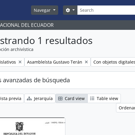
Búsqueda
Search options
Navegar
NACIONAL DEL ECUADOR
strando 1 resultados
ción archivística
Remove filter:
Remove filter:
slativos
Asambleísta Gustavo Terán
Con objetos digitale
s avanzadas de búsqueda
ista previa
Jerarquía
Card view
Table view
Ordenar