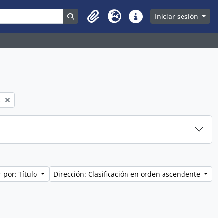
Search in browse page
Iniciar sesión
Clipboard
Idioma
Enlaces rápidos
s
 por: Título
Dirección: Clasificación en orden ascendente