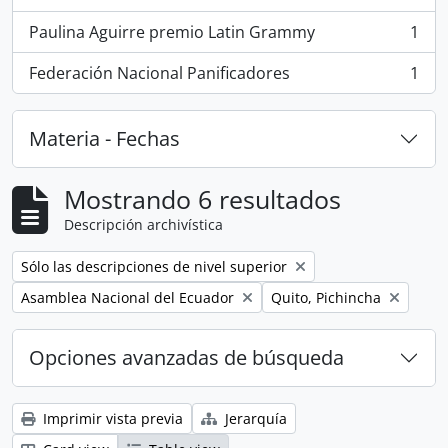
Paulina Aguirre premio Latin Grammy
1
, 1 resultados
Federación Nacional Panificadores
1
, 1 resultados
Materia - Fechas
Mostrando 6 resultados
Descripción archivística
Remove filter:
Sólo las descripciones de nivel superior
Remove filter:
Remove filter:
Asamblea Nacional del Ecuador
Quito, Pichincha
Opciones avanzadas de búsqueda
Imprimir vista previa
Jerarquía