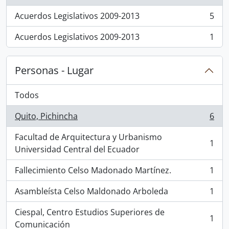
Acuerdos Legislativos 2009-2013
5
, 5 resultados
Acuerdos Legislativos 2009-2013
1
, 1 resultados
Personas - Lugar
Todos
Quito, Pichincha
6
, 6 resultados
Facultad de Arquitectura y Urbanismo
1
, 1 resultados
Universidad Central del Ecuador
Fallecimiento Celso Madonado Martínez.
1
, 1 resultados
Asambleísta Celso Maldonado Arboleda
1
, 1 resultados
Ciespal, Centro Estudios Superiores de
1
, 1 resultados
Comunicación