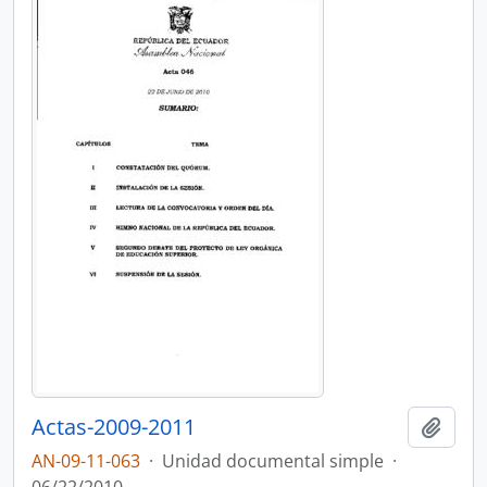
Actas-2009-2011
Añadi
AN-09-11-063
·
Unidad documental simple
·