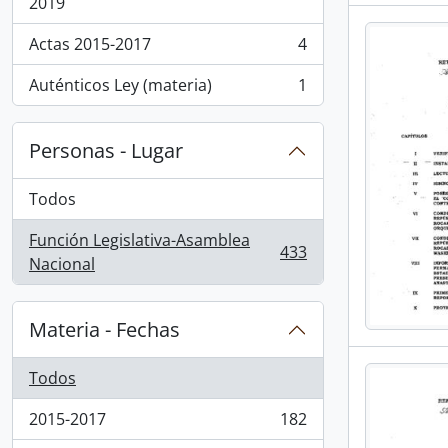
, 96 resultados
2019
Actas 2015-2017
4
, 4 resultados
Auténticos Ley (materia)
1
, 1 resultados
Personas - Lugar
Todos
Función Legislativa-Asamblea
433
, 433 resultados
Nacional
Materia - Fechas
Todos
2015-2017
182
, 182 resultados