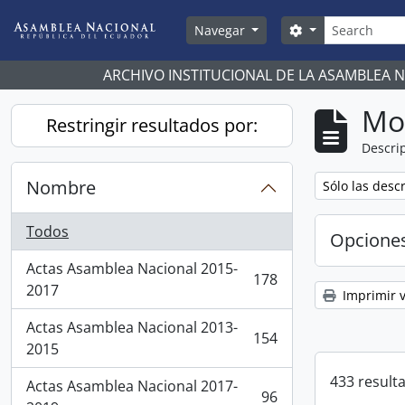
Skip to main content
Búsqueda
Search options
Navegar
ARCHIVO INSTITUCIONAL DE LA ASAMBLEA 
Mo
Restringir resultados por:
Descrip
Nombre
Remove filter:
Sólo las desc
Todos
Opcione
Actas Asamblea Nacional 2015-
178
, 178 resultados
2017
Imprimir v
Actas Asamblea Nacional 2013-
154
, 154 resultados
2015
433 result
Actas Asamblea Nacional 2017-
96