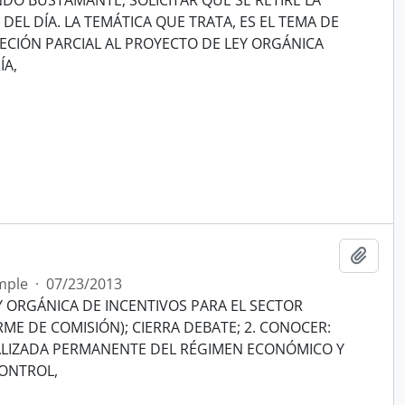
DO BUSTAMANTE; SOLICITAR QUE SE RETIRE LA
DEL DÍA. LA TEMÁTICA QUE TRATA, ES EL TEMA DE
JECIÓN PARCIAL AL PROYECTO DE LEY ORGÁNICA
ÍA,
Añadi
mple
·
07/23/2013
Y ORGÁNICA DE INCENTIVOS PARA EL SECTOR
ME DE COMISIÓN); CIERRA DEBATE; 2. CONOCER:
IALIZADA PERMANENTE DEL RÉGIMEN ECONÓMICO Y
CONTROL,