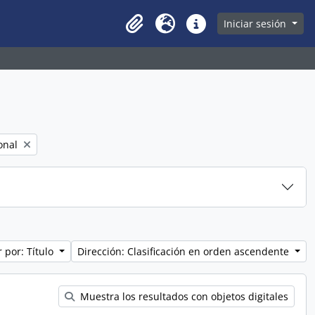
owse page
Iniciar sesión
Clipboard
Idioma
Enlaces rápidos
onal
 por: Título
Dirección: Clasificación en orden ascendente
Muestra los resultados con objetos digitales