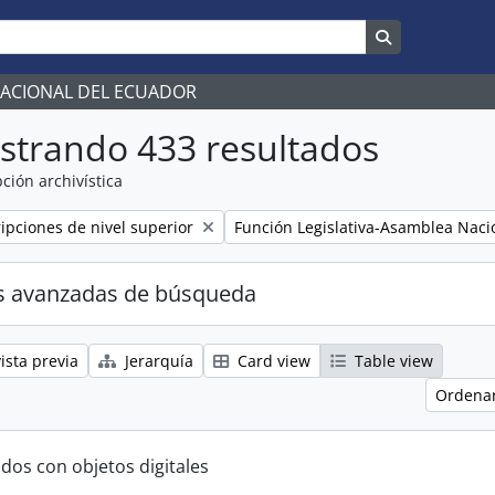
Search in br
NACIONAL DEL ECUADOR
strando 433 resultados
ción archivística
Remove filter:
ripciones de nivel superior
Función Legislativa-Asamblea Naci
s avanzadas de búsqueda
ista previa
Jerarquía
Card view
Table view
Ordenar
ados con objetos digitales