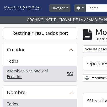
Skip to main content
Búsqueda
Search options
Navegar
ARCHIVO INSTITUCIONAL DE LA ASAMBLEA 
Mo
Restringir resultados por:
Descrip
Creador
Remove filter:
Sólo las desc
Todos
Opcione
Asamblea Nacional del
564
, 564 resultados
Ecuador
Imprimir v
Nombre
561 result
Todos