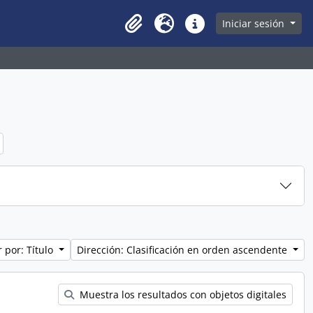
owse page
Iniciar sesión
Clipboard
Idioma
Enlaces rápidos
 por: Título
Dirección: Clasificación en orden ascendente
Muestra los resultados con objetos digitales