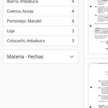
Ibarra, Imbabura
4
, 4 resultados
Cuenca, Azuay
4
, 4 resultados
Portoviejo, Manabí
4
, 4 resultados
Loja
3
, 3 resultados
Cotacachi, Imbabura
3
, 3 resultados
Materia - Fechas