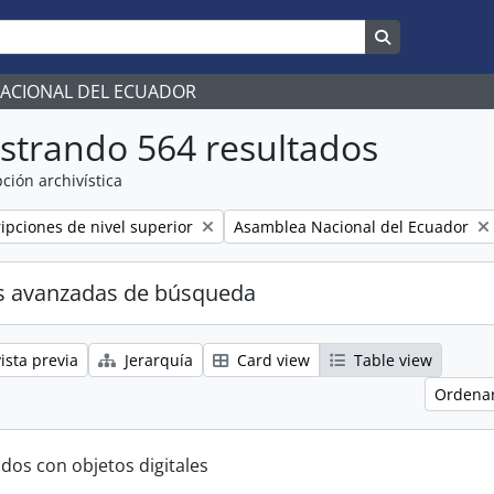
Search in br
NACIONAL DEL ECUADOR
strando 564 resultados
ción archivística
Remove filter:
ripciones de nivel superior
Asamblea Nacional del Ecuador
s avanzadas de búsqueda
ista previa
Jerarquía
Card view
Table view
Ordenar
ados con objetos digitales