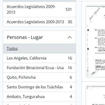
Acuerdos Legislativos 2009-
531
, 531 resultados
2013
Acuerdos Legislativos 2009-2013
30
, 30 resultados
Personas - Lugar
Todos
Los Angeles, California
16
, 16 resultados
Fundación Binacional Ecua - Usa
16
, 16 resultados
Quito, Pichincha
6
, 6 resultados
Santo Domingo de los Tsáchilas
4
, 4 resultados
Ambato, Tungurahua
4
, 4 resultados