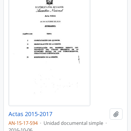
Actas 2015-2017
Añadi
AN-15-17-594
·
Unidad documental simple
·
2016-10-06