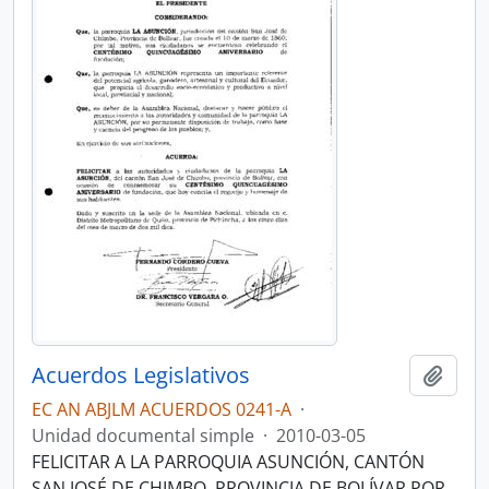
Acuerdos Legislativos
Añadi
EC AN ABJLM ACUERDOS 0241-A
·
Unidad documental simple
·
2010-03-05
FELICITAR A LA PARROQUIA ASUNCIÓN, CANTÓN
SAN JOSÉ DE CHIMBO, PROVINCIA DE BOLÍVAR POR