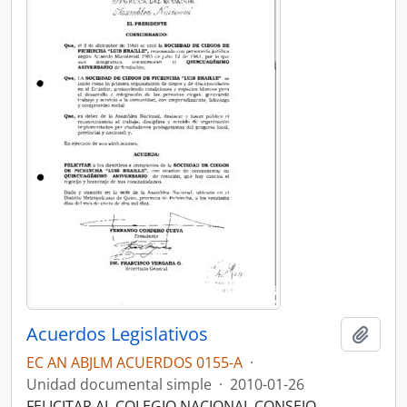
Acuerdos Legislativos
Añadi
EC AN ABJLM ACUERDOS 0155-A
·
Unidad documental simple
·
2010-01-26
FELICITAR AL COLEGIO NACIONAL CONSEJO