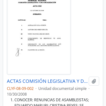
ACTAS COMISIÓN LEGISLATIVA Y DE FISCALIZACIÓN 2008-2009
Añadi
CLYF-08-09-002
·
Unidad documental simple
·
10/30/2008
CONOCER: RENUNCIAS DE ASAMBLEISTAS;
EDUARDO MARURI; CRISTINA REYES; SE