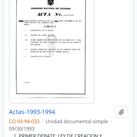
Actas-1993-1994
Añadi
CO-93-94-033
·
Unidad documental simple
·
09/30/1993
PRIMER DEBATE: LEY DE CREACION Y