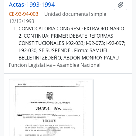
Actas-1993-1994
Añadi
CE-93-94-003
·
Unidad documental simple
·
12/13/1993
CONVOCATORIA CONGRESO EXTRAORDINARIO.
2. CONTINUA: PRIMER DEBATE REFORMAS
CONSTITUCIONALES I-92-033; I-92-073; I-92-097;
I-92-030; SE SUSPENDE.. Firma: SAMUEL
BELLETINI ZEDEÑO; ABDON MONROY PALAU
Funcion Legislativa – Asamblea Nacional