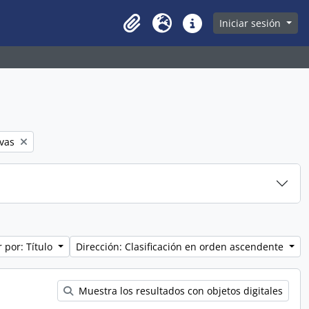
owse page
Iniciar sesión
Clipboard
Idioma
Enlaces rápidos
ivas
 por: Título
Dirección: Clasificación en orden ascendente
Muestra los resultados con objetos digitales