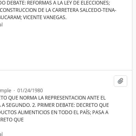
O DEBATE: REFORMAS A LA LEY DE ELECCIONES;
 CONSTRUCCION DE LA CARRETERA SALCEDO-TENA-
 BUCARAM; VICENTE VANEGAS.
al
Añadi
imple
·
01/24/1980
ETO QUE NORMA LA REPRESENTACION ANTE EL
A A SEGUNDO. 2. PRIMER DEBATE: DECRETO QUE
DUCTOS ALIMENTICIOS EN TODO EL PAÍS; PASA A
CRETO QUE
al