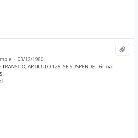
Añadi
imple
·
03/12/1980
TRANSITO; ARTICULO 125; SE SUSPENDE.. Firma:
S.
al