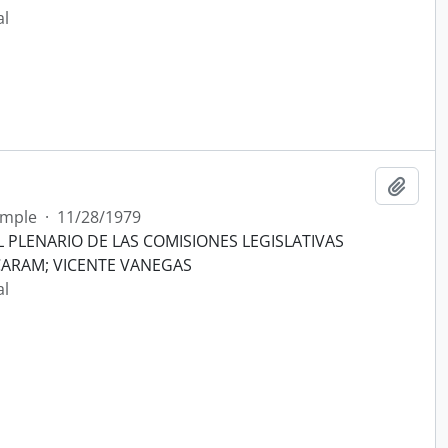
al
Añadi
imple
·
11/28/1979
 PLENARIO DE LAS COMISIONES LEGISLATIVAS
CARAM; VICENTE VANEGAS
al