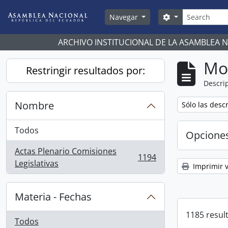
Skip to main content
Búsqueda
Search options
Navegar
ARCHIVO INSTITUCIONAL DE LA ASAMBLEA 
Mo
Restringir resultados por:
Descrip
Nombre
Remove filter:
Sólo las desc
Todos
Opcione
Actas Plenario Comisiones
1194
, 1194 resultados
Legislativas
Imprimir v
Materia - Fechas
1185 resul
Todos