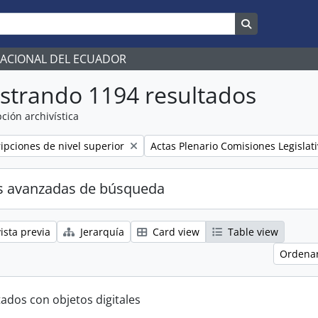
Search in br
NACIONAL DEL ECUADOR
strando 1194 resultados
ción archivística
Remove filter:
ripciones de nivel superior
Actas Plenario Comisiones Legislat
s avanzadas de búsqueda
ista previa
Jerarquía
Card view
Table view
Ordenar
tados con objetos digitales