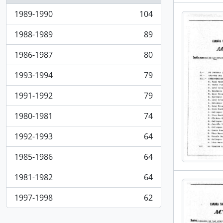
1989-1990
104
, 104 resultados
1988-1989
89
, 89 resultados
1986-1987
80
, 80 resultados
1993-1994
79
, 79 resultados
1991-1992
79
, 79 resultados
1980-1981
74
, 74 resultados
1992-1993
64
, 64 resultados
1985-1986
64
, 64 resultados
1981-1982
64
, 64 resultados
1997-1998
62
, 62 resultados