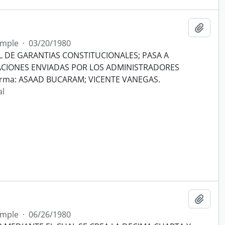
Añadi
imple
·
03/20/1980
L DE GARANTIAS CONSTITUCIONALES; PASA A
ACIONES ENVIADAS POR LOS ADMINISTRADORES
irma: ASAAD BUCARAM; VICENTE VANEGAS.
al
Añadi
imple
·
06/26/1980