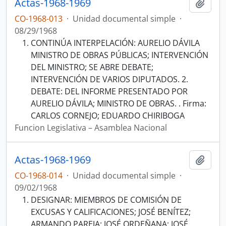
Actas-1968-1969
Añadi
CO-1968-013
·
Unidad documental simple
·
08/29/1968
CONTINÚA INTERPELACIÓN: AURELIO DÁVILA
MINISTRO DE OBRAS PÚBLICAS; INTERVENCIÓN
DEL MINISTRO; SE ABRE DEBATE;
INTERVENCIÓN DE VARIOS DIPUTADOS. 2.
DEBATE: DEL INFORME PRESENTADO POR
AURELIO DÁVILA; MINISTRO DE OBRAS. . Firma:
CARLOS CORNEJO; EDUARDO CHIRIBOGA
Funcion Legislativa – Asamblea Nacional
Actas-1968-1969
Añadi
CO-1968-014
·
Unidad documental simple
·
09/02/1968
DESIGNAR: MIEMBROS DE COMISIÓN DE
EXCUSAS Y CALIFICACIONES; JOSÉ BENÍTEZ;
ARMANDO PAREJA; JOSÉ ORDEÑANA; JOSÉ