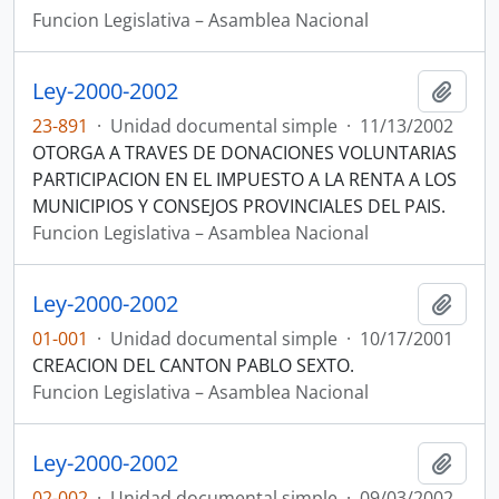
Funcion Legislativa – Asamblea Nacional
Ley-2000-2002
Añadi
23-891
·
Unidad documental simple
·
11/13/2002
OTORGA A TRAVES DE DONACIONES VOLUNTARIAS
PARTICIPACION EN EL IMPUESTO A LA RENTA A LOS
MUNICIPIOS Y CONSEJOS PROVINCIALES DEL PAIS.
Funcion Legislativa – Asamblea Nacional
Ley-2000-2002
Añadi
01-001
·
Unidad documental simple
·
10/17/2001
CREACION DEL CANTON PABLO SEXTO.
Funcion Legislativa – Asamblea Nacional
Ley-2000-2002
Añadi
02-002
·
Unidad documental simple
·
09/03/2002