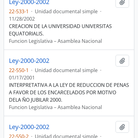
Ley-2000-2002
Añadi
22-533-1
·
Unidad documental simple
·
11/28/2002
CREACION DE LA UNIVERSIDAD UNIVERSITAS
EQUATORIALIS.
Funcion Legislativa – Asamblea Nacional
Ley-2000-2002
Añadi
22-550-1
·
Unidad documental simple
·
01/17/2001
INTERPRETATIVA A LA LEY DE REDUCCION DE PENAS
A FAVOR DE LOS ENCARCELADOS POR MOTIVO
DELA ÑO JUBILAR 2000.
Funcion Legislativa – Asamblea Nacional
Ley-2000-2002
Añadi
22-550-2
·
Unidad documental simple
·