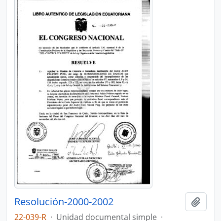
Resolución-2000-2002
Añadi
22-039-R
·
Unidad documental simple
·