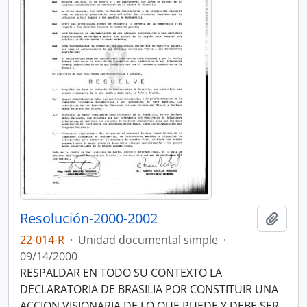
Resolución-2000-2002
Añadi
22-014-R
·
Unidad documental simple
·
09/14/2000
RESPALDAR EN TODO SU CONTEXTO LA
DECLARATORIA DE BRASILIA POR CONSTITUIR UNA
ACCION VISIONARIA DE LO QUE PUEDE Y DEBE SER