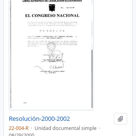
Resolución-2000-2002
Añadi
22-004-R
·
Unidad documental simple
·
08/29/2000