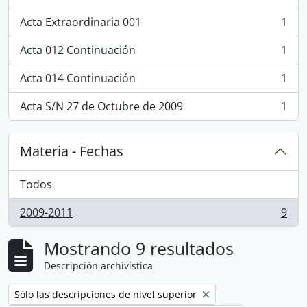
, 1 resultados
Acta Extraordinaria 001
1
, 1 resultados
Acta 012 Continuación
1
, 1 resultados
Acta 014 Continuación
1
, 1 resultados
Acta S/N 27 de Octubre de 2009
1
, 1 resultados
Materia - Fechas
Todos
2009-2011
9
, 9 resultados
Mostrando 9 resultados
Descripción archivística
Remove filter:
Sólo las descripciones de nivel superior