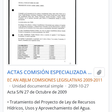
ACTAS COMISIÓN ESPECIALIZADA DE SOBERANÍA ALIMENTARIA, DESARROLLO DEL SECTOR AGROPECUARIO Y PESQUERO.
Añadi
EC AN ABJLM COMISIONES LEGISLATIVAS 2009-2011
·
Unidad documental simple
·
2009-10-27
Acta S/N 27 de Octubre de 2009
• Tratamiento del Proyecto de Ley de Recursos
Hídricos, Usos y Aprovechamiento del Agua.