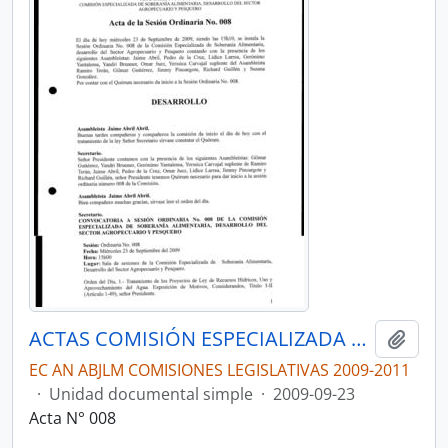
ACTAS COMISIÓN ESPECIALIZADA DE SOBERANÍA ALIMENTARIA, DESARROLLO DEL SECTOR AGROPECUARIO Y PESQUERO.
Añadi
EC AN ABJLM COMISIONES LEGISLATIVAS 2009-2011
·
Unidad documental simple
·
2009-09-23
Acta N° 008