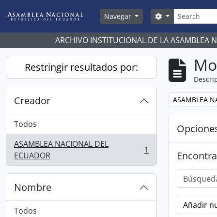
Skip to main content
Búsqueda
Search options
Navegar
ARCHIVO INSTITUCIONAL DE LA ASAMBLEA 
Mo
Restringir resultados por:
Descrip
Creador
Remove filter:
ASAMBLEA N
Todos
Opcione
ASAMBLEA NACIONAL DEL
1
Encontra
, 1 resultados
ECUADOR
Nombre
Añadir nu
Todos