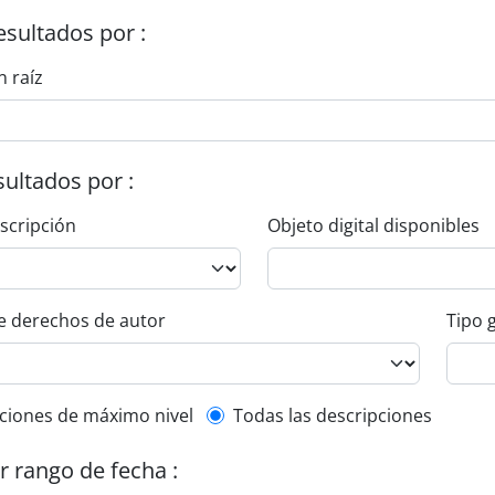
esultados por :
n raíz
esultados por :
escripción
Objeto digital disponibles
e derechos de autor
Tipo 
l description filter
ciones de máximo nivel
Todas las descripciones
or rango de fecha :