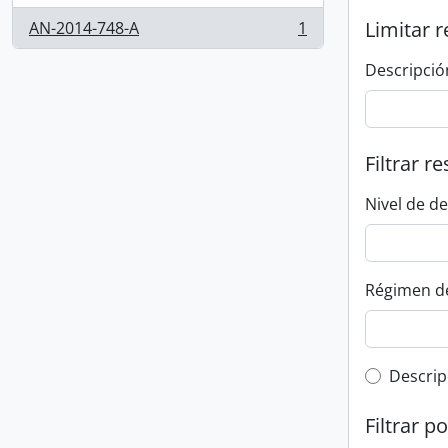
Limitar r
AN-2014-748-A
1
, 1 resultados
Descripció
Filtrar r
Nivel de d
Régimen d
Top-leve
Descrip
Filtrar p