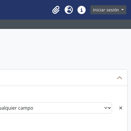
owse page
Iniciar sesión
Clipboard
Idioma
Enlaces rápidos