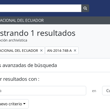
Search in br
NACIONAL DEL ECUADOR
strando 1 resultados
ción archivística
Remove filter:
ACIONAL DEL ECUADOR
AN-2014-748-A
s avanzadas de búsqueda
r resultados con :
en
evo criterio