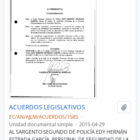
ACUERDOS LEGISLATIVOS
Añadi
EC/AN/AJLM/ACUERDOS/1585
·
Unidad documental simple
·
2015-04-29
AL SARGENTO SEGUNDO DE POLICÍA EDY HERNÁN
ESTRADA GARCÍA, PERSONAL DE SEGURIDAD DE LA