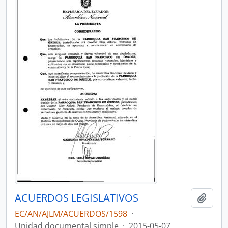
ACUERDOS LEGISLATIVOS
Añadi
EC/AN/AJLM/ACUERDOS/1598
·
Unidad documental simple
·
2015-05-07