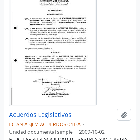
Acuerdos Legislativos
Añadi
EC AN ABJLM ACUERDOS 041-A
·
Unidad documental simple
·
2009-10-02
FELICITAR A LA SOCIEDAD DE SASTRES Y MODISTAS