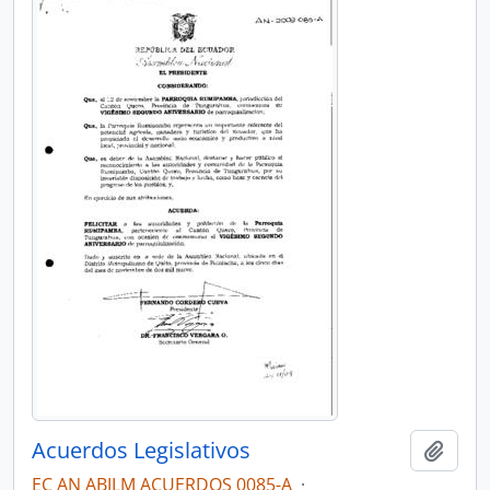
Acuerdos Legislativos
Añadi
EC AN ABJLM ACUERDOS 0085-A
·