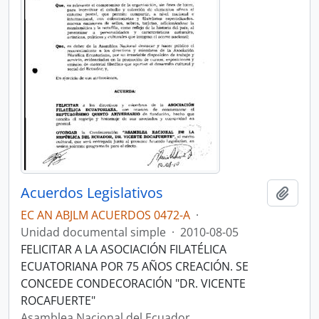
Acuerdos Legislativos
Añadi
EC AN ABJLM ACUERDOS 0472-A
·
Unidad documental simple
·
2010-08-05
FELICITAR A LA ASOCIACIÓN FILATÉLICA
ECUATORIANA POR 75 AÑOS CREACIÓN. SE
CONCEDE CONDECORACIÓN "DR. VICENTE
ROCAFUERTE"
Asamblea Nacional del Ecuador