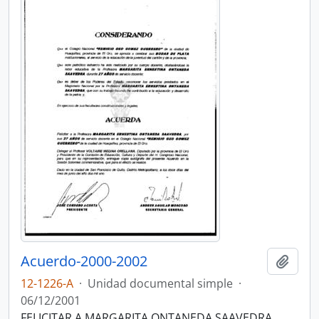
Acuerdo-2000-2002
Añadi
12-1226-A
·
Unidad documental simple
·
06/12/2001
FELICITAR A MARGARITA ONTANEDA SAAVEDRA.