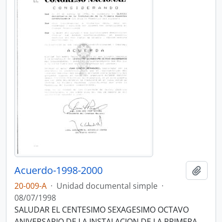
Acuerdo-1998-2000
Añadi
20-009-A
·
Unidad documental simple
·
08/07/1998
SALUDAR EL CENTESIMO SEXAGESIMO OCTAVO
ANIVERSARIO DE LA INSTALACION DE LA PRIMERA