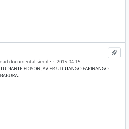
Añadi
dad documental simple
·
2015-04-15
STUDIANTE EDISON JAVIER ULCUANGO FARINANGO.
MBABURA.