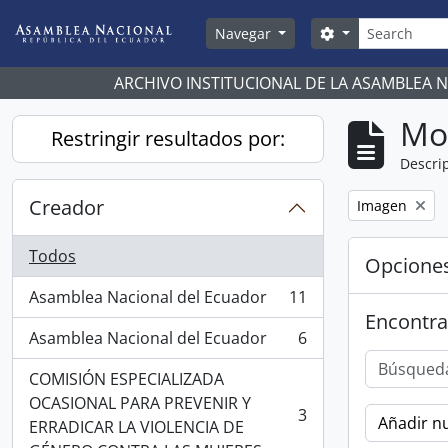
Skip to main content
Búsqueda
Search options
Navegar
ARCHIVO INSTITUCIONAL DE LA ASAMBLEA 
Mo
Restringir resultados por:
Descrip
Creador
Remove filter:
Imagen
Todos
Opcione
Asamblea Nacional del Ecuador
11
, 11 resultados
Encontra
Asamblea Nacional del Ecuador
6
, 6 resultados
COMISIÓN ESPECIALIZADA
OCASIONAL PARA PREVENIR Y
3
Añadir nu
, 3 resultados
ERRADICAR LA VIOLENCIA DE