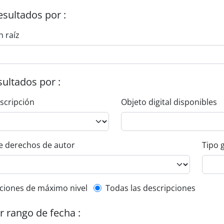
esultados por :
n raíz
esultados por :
escripción
Objeto digital disponibles
e derechos de autor
Tipo 
l description filter
ciones de máximo nivel
Todas las descripciones
or rango de fecha :