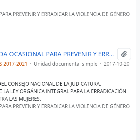
PARA PREVENIR Y ERRADICAR LA VIOLENCIA DE GÉNERO
ACTAS COMISIÓN ESPECIALIZADA OCASIONAL PARA PREVENIR Y ERRADICAR LA VIOLENCIA DE GÉNERO CONTRA LAS MUJERES
Añadi
S 2017-2021
·
Unidad documental simple
·
2017-10-20
 DEL CONSEJO NACIONAL DE LA JUDICATURA.
E LA LEY ORGÁNICA INTEGRAL PARA LA ERRADICACIÓN
RA LAS MUJERES.
PARA PREVENIR Y ERRADICAR LA VIOLENCIA DE GÉNERO