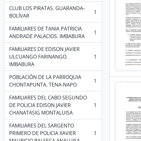
CLUB LOS PIRATAS. GUARANDA-
1
, 1 resultados
BOLÍVAR
FAMILIARES DE TANIA PATRICIA
1
, 1 resultados
ANDRADE PALACIOS. IMBABURA
FAMILIARES DE EDISON JAVIER
ULCUANGO FARINANGO.
1
, 1 resultados
IMBABURA
POBLACIÓN DE LA PARROQUIA
1
, 1 resultados
CHONTAPUNTA. TENA-NAPO
FAMILIARES DEL CABO SEGUNDO
DE POLICIA EDISON JAVIER
1
, 1 resultados
CHANATASIG MONTALUISA
FAMILIARES DEL SARGENTO
PRIMERO DE POLICIA XAVIER
1
, 1 resultados
MAURICIO BALSECA ANALUISA