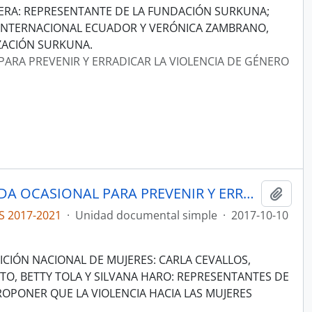
VERA: REPRESENTANTE DE LA FUNDACIÓN SURKUNA;
N INTERNACIONAL ECUADOR Y VERÓNICA ZAMBRANO,
ZACIÓN SURKUNA.
PARA PREVENIR Y ERRADICAR LA VIOLENCIA DE GÉNERO
ACTAS COMISIÓN ESPECIALIZADA OCASIONAL PARA PREVENIR Y ERRADICAR LA VIOLENCIA DE GÉNERO CONTRA LAS MUJERES
Añadi
S 2017-2021
·
Unidad documental simple
·
2017-10-10
ICIÓN NACIONAL DE MUJERES: CARLA CEVALLOS,
TO, BETTY TOLA Y SILVANA HARO: REPRESENTANTES DE
ROPONER QUE LA VIOLENCIA HACIA LAS MUJERES