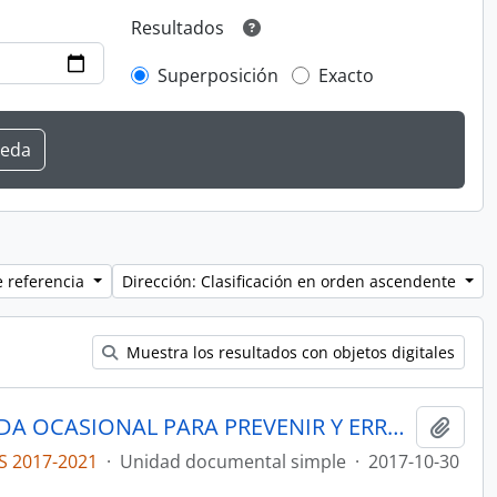
Resultados
Superposición
Exacto
e referencia
Dirección: Clasificación en orden ascendente
Muestra los resultados con objetos digitales
ACTAS COMISIÓN ESPECIALIZADA OCASIONAL PARA PREVENIR Y ERRADICAR LA VIOLENCIA DE GÉNERO CONTRA LAS MUJERES
Añadi
S 2017-2021
·
Unidad documental simple
·
2017-10-30