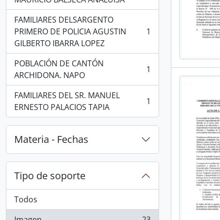
FAMILIARES DELSARGENTO
PRIMERO DE POLICIA AGUSTIN
1
, 1 resultados
GILBERTO IBARRA LOPEZ
POBLACIÓN DE CANTÓN
1
, 1 resultados
ARCHIDONA. NAPO
FAMILIARES DEL SR. MANUEL
1
, 1 resultados
ERNESTO PALACIOS TAPIA
Materia - Fechas
Tipo de soporte
Todos
Imagen
23