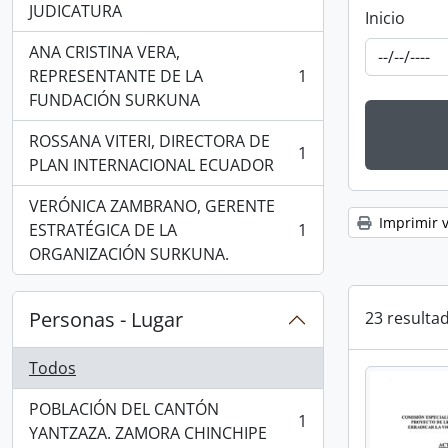
JUDICATURA
Inicio
ANA CRISTINA VERA,
REPRESENTANTE DE LA
1
, 1 resultados
FUNDACIÓN SURKUNA
ROSSANA VITERI, DIRECTORA DE
1
, 1 resultados
PLAN INTERNACIONAL ECUADOR
VERÓNICA ZAMBRANO, GERENTE
Imprimir v
ESTRATÉGICA DE LA
1
, 1 resultados
ORGANIZACIÓN SURKUNA.
Personas - Lugar
23 resultad
Todos
POBLACIÓN DEL CANTÓN
1
, 1 resultados
YANTZAZA. ZAMORA CHINCHIPE