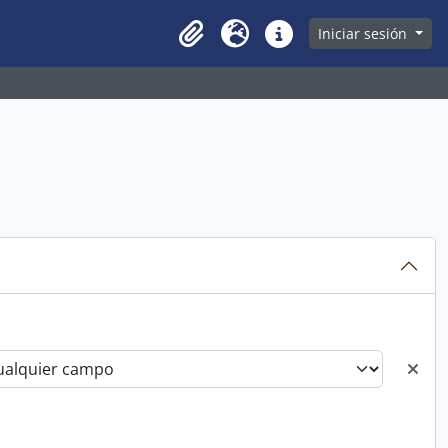
owse page
Iniciar sesión
Clipboard
Idioma
Enlaces rápidos