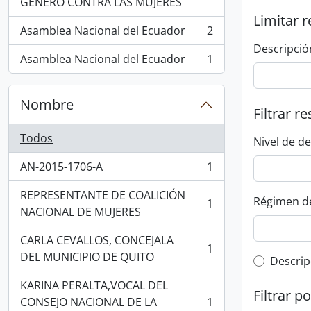
GÉNERO CONTRA LAS MUJERES
Limitar r
Asamblea Nacional del Ecuador
2
, 2 resultados
Descripció
Asamblea Nacional del Ecuador
1
, 1 resultados
Nombre
Filtrar r
Todos
Nivel de d
AN-2015-1706-A
1
, 1 resultados
REPRESENTANTE DE COALICIÓN
Régimen d
1
, 1 resultados
NACIONAL DE MUJERES
CARLA CEVALLOS, CONCEJALA
1
, 1 resultados
DEL MUNICIPIO DE QUITO
Top-leve
Descrip
KARINA PERALTA,VOCAL DEL
Filtrar p
CONSEJO NACIONAL DE LA
1
, 1 resultados