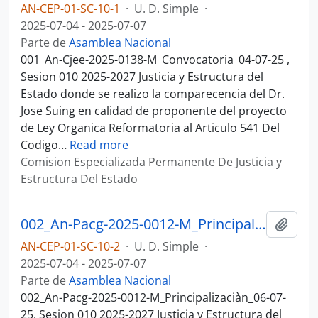
AN-CEP-01-SC-10-1
·
U. D. Simple
·
2025-07-04 - 2025-07-07
Parte de
Asamblea Nacional
001_An-Cjee-2025-0138-M_Convocatoria_04-07-25 ,
Sesion 010 2025-2027 Justicia y Estructura del
Estado donde se realizo la comparecencia del Dr.
Jose Suing en calidad de proponente del proyecto
de Ley Organica Reformatoria al Articulo 541 Del
Codigo
…
Read more
Comision Especializada Permanente De Justicia y
Estructura Del Estado
002_An-Pacg-2025-0012-M_Principalizaciàn_06-07-25, Sesion 010 Justicia y Estructura del Estado
Añadi
AN-CEP-01-SC-10-2
·
U. D. Simple
·
2025-07-04 - 2025-07-07
Parte de
Asamblea Nacional
002_An-Pacg-2025-0012-M_Principalizaciàn_06-07-
25, Sesion 010 2025-2027 Justicia y Estructura del