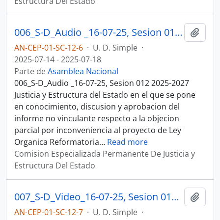
Estructura Del Estado
006_S-D_Audio _16-07-25, Sesion 012 Justicia y Estructura del Estado
Añadi
AN-CEP-01-SC-12-6
·
U. D. Simple
·
2025-07-14 - 2025-07-18
Parte de
Asamblea Nacional
006_S-D_Audio _16-07-25, Sesion 012 2025-2027
Justicia y Estructura del Estado en el que se pone
en conocimiento, discusion y aprobacion del
informe no vinculante respecto a la objecion
parcial por inconveniencia al proyecto de Ley
Organica Reformatoria
…
Read more
Comision Especializada Permanente De Justicia y
Estructura Del Estado
007_S-D_Video_16-07-25, Sesion 012 Justicia y Estructura del Estado
Añadi
AN-CEP-01-SC-12-7
·
U. D. Simple
·