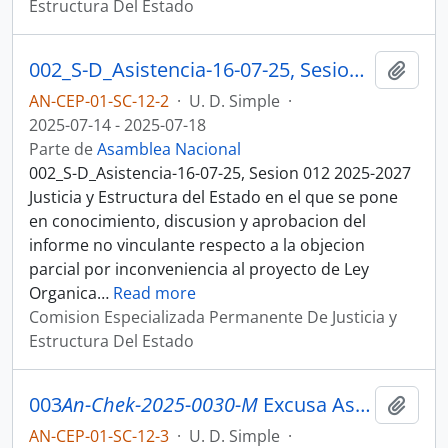
Estructura Del Estado
002_S-D_Asistencia-16-07-25, Sesion 012 Justicia y Estructura del Estado
Añadi
AN-CEP-01-SC-12-2
·
U. D. Simple
·
2025-07-14 - 2025-07-18
Parte de
Asamblea Nacional
002_S-D_Asistencia-16-07-25, Sesion 012 2025-2027
Justicia y Estructura del Estado en el que se pone
en conocimiento, discusion y aprobacion del
informe no vinculante respecto a la objecion
parcial por inconveniencia al proyecto de Ley
Organica
…
Read more
Comision Especializada Permanente De Justicia y
Estructura Del Estado
003
An-Chek-2025-0030-M
Excusa Asistencia_16-07-25, Sesion 012 Justicia y Estructura del Estado
Añadi
AN-CEP-01-SC-12-3
·
U. D. Simple
·