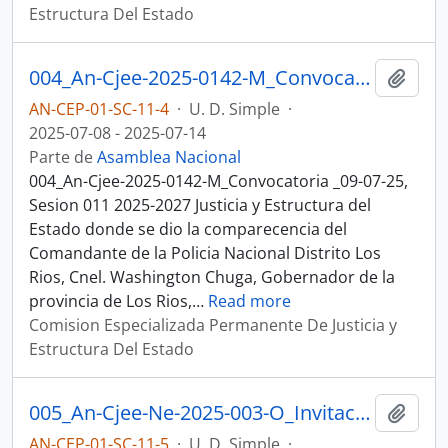
Estructura Del Estado
004_An-Cjee-2025-0142-M_Convocatoria _09-07-25, Sesion 011 Justicia y Estructura del Estado
Añadi
AN-CEP-01-SC-11-4
·
U. D. Simple
·
2025-07-08 - 2025-07-14
Parte de
Asamblea Nacional
004_An-Cjee-2025-0142-M_Convocatoria _09-07-25,
Sesion 011 2025-2027 Justicia y Estructura del
Estado donde se dio la comparecencia del
Comandante de la Policia Nacional Distrito Los
Rios, Cnel. Washington Chuga, Gobernador de la
provincia de Los Rios,
…
Read more
Comision Especializada Permanente De Justicia y
Estructura Del Estado
005_An-Cjee-Ne-2025-003-O_Invitacion Comparecer_09-07-25, Sesion 011 Justicia y Estructura del Estado
Añadi
AN-CEP-01-SC-11-5
·
U. D. Simple
·