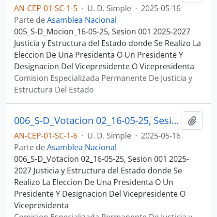
AN-CEP-01-SC-1-5
·
U. D. Simple
·
2025-05-16
Parte de
Asamblea Nacional
005_S-D_Mocion_16-05-25, Sesion 001 2025-2027
Justicia y Estructura del Estado donde Se Realizo La
Eleccion De Una Presidenta O Un Presidente Y
Designacion Del Vicepresidente O Vicepresidenta
Comision Especializada Permanente De Justicia y
Estructura Del Estado
006_S-D_Votacion 02_16-05-25, Sesion 001 Justicia y Estructura del Estado
Añadi
AN-CEP-01-SC-1-6
·
U. D. Simple
·
2025-05-16
Parte de
Asamblea Nacional
006_S-D_Votacion 02_16-05-25, Sesion 001 2025-
2027 Justicia y Estructura del Estado donde Se
Realizo La Eleccion De Una Presidenta O Un
Presidente Y Designacion Del Vicepresidente O
Vicepresidenta