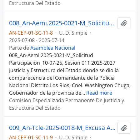
Estructura Del Estado
008_An-Aemi.2025-0021-M_Solicitud Participacion_10-07-25, Sesion 011 Justicia y Estructura del Estado
Añadi
AN-CEP-01-SC-11-8
·
U. D. Simple
·
2025-07-08 - 2025-07-14
Parte de
Asamblea Nacional
008_An-Aemi.2025-0021-M_Solicitud
Participacion_10-07-25, Sesion 011 2025-2027
Justicia y Estructura del Estado donde se dio la
comparecencia del Comandante de la Policia
Nacional Distrito Los Rios, Cnel. Washington Chuga,
Gobernador de la provincia de
…
Read more
Comision Especializada Permanente De Justicia y
Estructura Del Estado
009_An-Tcle-2025-0018-M_Excusa Asistencia_14-07-25, Sesion 011 Justicia y Estructura del Estado
Añadi
AN-CEP-01-SC-11-9
·
U. D. Simple
·