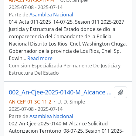
AN-CEP-01-SC-11-14
·
U. D. Simple
·
2025-07-08 - 2025-07-14
Parte de
Asamblea Nacional
014_Acta 011-2025_14-07-25, Sesion 011 2025-2027
Justicia y Estructura del Estado donde se dio la
comparecencia del Comandante de la Policia
Nacional Distrito Los Rios, Cnel. Washington Chuga,
Gobernador de la provincia de Los Rios, Cnel. Sp.
Edwin
…
Read more
Comision Especializada Permanente De Justicia y
Estructura Del Estado
002_An-Cjee-2025-0140-M_Alcance Solicitud Autorizacion Territorio_08-07-25, Sesion 011 Justicia y Estructura del Estado
Añadi
AN-CEP-01-SC-11-2
·
U. D. Simple
·
2025-07-08 - 2025-07-14
Parte de
Asamblea Nacional
002_An-Cjee-2025-0140-M_Alcance Solicitud
Autorizacion Territorio_08-07-25, Sesion 011 2025-