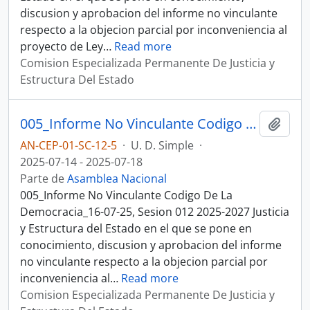
discusion y aprobacion del informe no vinculante
respecto a la objecion parcial por inconveniencia al
proyecto de Ley
…
Read more
Comision Especializada Permanente De Justicia y
Estructura Del Estado
005_Informe No Vinculante Codigo De La Democracia_16-07-25, Sesion 012 Justicia y Estructura del Estado
Añadi
AN-CEP-01-SC-12-5
·
U. D. Simple
·
2025-07-14 - 2025-07-18
Parte de
Asamblea Nacional
005_Informe No Vinculante Codigo De La
Democracia_16-07-25, Sesion 012 2025-2027 Justicia
y Estructura del Estado en el que se pone en
conocimiento, discusion y aprobacion del informe
no vinculante respecto a la objecion parcial por
inconveniencia al
…
Read more
Comision Especializada Permanente De Justicia y