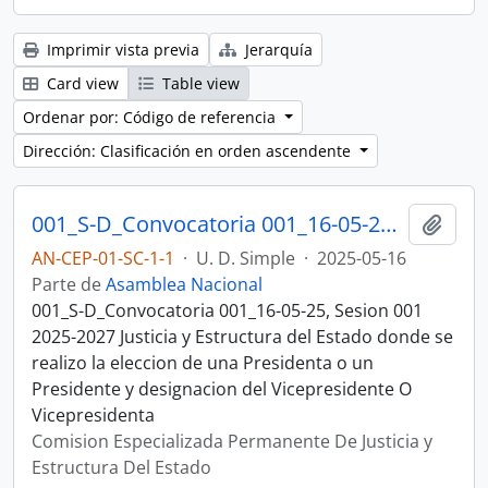
Imprimir vista previa
Jerarquía
Card view
Table view
Ordenar por: Código de referencia
Dirección: Clasificación en orden ascendente
001_S-D_Convocatoria 001_16-05-25, Sesion 001 Justicia y Estructura del Estado
Añadi
AN-CEP-01-SC-1-1
·
U. D. Simple
·
2025-05-16
Parte de
Asamblea Nacional
001_S-D_Convocatoria 001_16-05-25, Sesion 001
2025-2027 Justicia y Estructura del Estado donde se
realizo la eleccion de una Presidenta o un
Presidente y designacion del Vicepresidente O
Vicepresidenta
Comision Especializada Permanente De Justicia y
Estructura Del Estado