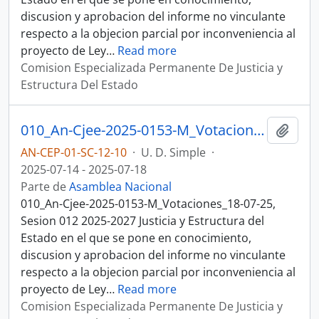
discusion y aprobacion del informe no vinculante
respecto a la objecion parcial por inconveniencia al
proyecto de Ley
…
Read more
Comision Especializada Permanente De Justicia y
Estructura Del Estado
010_An-Cjee-2025-0153-M_Votaciones_18-07-25, Sesion 012 Justicia y Estructura del Estado
Añadi
AN-CEP-01-SC-12-10
·
U. D. Simple
·
2025-07-14 - 2025-07-18
Parte de
Asamblea Nacional
010_An-Cjee-2025-0153-M_Votaciones_18-07-25,
Sesion 012 2025-2027 Justicia y Estructura del
Estado en el que se pone en conocimiento,
discusion y aprobacion del informe no vinculante
respecto a la objecion parcial por inconveniencia al
proyecto de Ley
…
Read more
Comision Especializada Permanente De Justicia y