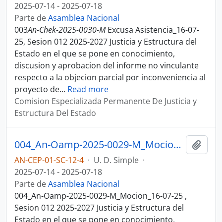
2025-07-14 - 2025-07-18
Parte de
Asamblea Nacional
003
An-Chek-2025-0030-M
Excusa Asistencia_16-07-
25, Sesion 012 2025-2027 Justicia y Estructura del
Estado en el que se pone en conocimiento,
discusion y aprobacion del informe no vinculante
respecto a la objecion parcial por inconveniencia al
proyecto de
…
Read more
Comision Especializada Permanente De Justicia y
Estructura Del Estado
004_An-Oamp-2025-0029-M_Mocion_16-07-25, Sesion 012 Justicia y Estructura del Estado
Añadi
AN-CEP-01-SC-12-4
·
U. D. Simple
·
2025-07-14 - 2025-07-18
Parte de
Asamblea Nacional
004_An-Oamp-2025-0029-M_Mocion_16-07-25 ,
Sesion 012 2025-2027 Justicia y Estructura del
Estado en el que se pone en conocimiento,