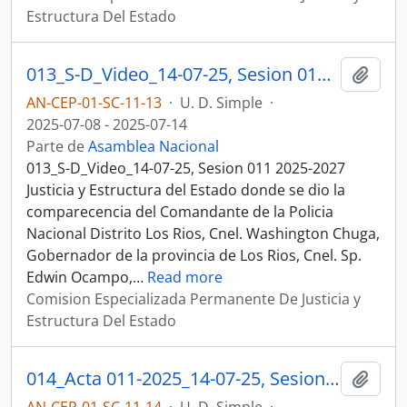
Estructura Del Estado
013_S-D_Video_14-07-25, Sesion 011 Justicia y Estructura del Estado
Añadi
AN-CEP-01-SC-11-13
·
U. D. Simple
·
2025-07-08 - 2025-07-14
Parte de
Asamblea Nacional
013_S-D_Video_14-07-25, Sesion 011 2025-2027
Justicia y Estructura del Estado donde se dio la
comparecencia del Comandante de la Policia
Nacional Distrito Los Rios, Cnel. Washington Chuga,
Gobernador de la provincia de Los Rios, Cnel. Sp.
Edwin Ocampo,
…
Read more
Comision Especializada Permanente De Justicia y
Estructura Del Estado
014_Acta 011-2025_14-07-25, Sesion 011 Justicia y Estructura del Estado
Añadi