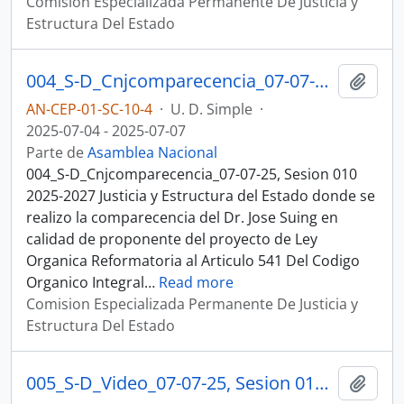
Comision Especializada Permanente De Justicia y
Estructura Del Estado
004_S-D_Cnjcomparecencia_07-07-25, Sesion 010 Justicia y Estructura del Estado
Añadi
AN-CEP-01-SC-10-4
·
U. D. Simple
·
2025-07-04 - 2025-07-07
Parte de
Asamblea Nacional
004_S-D_Cnjcomparecencia_07-07-25, Sesion 010
2025-2027 Justicia y Estructura del Estado donde se
realizo la comparecencia del Dr. Jose Suing en
calidad de proponente del proyecto de Ley
Organica Reformatoria al Articulo 541 Del Codigo
Organico Integral
…
Read more
Comision Especializada Permanente De Justicia y
Estructura Del Estado
005_S-D_Video_07-07-25, Sesion 010 Justicia y Estructura del Estado
Añadi