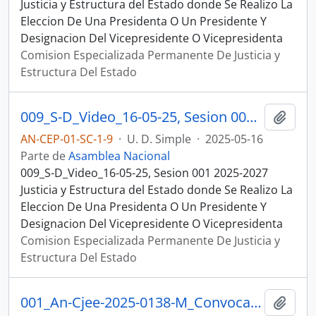
Justicia y Estructura del Estado donde Se Realizo La
Eleccion De Una Presidenta O Un Presidente Y
Designacion Del Vicepresidente O Vicepresidenta
Comision Especializada Permanente De Justicia y
Estructura Del Estado
009_S-D_Video_16-05-25, Sesion 001 Justicia y Estructura del Estado
Añadi
AN-CEP-01-SC-1-9
·
U. D. Simple
·
2025-05-16
Parte de
Asamblea Nacional
009_S-D_Video_16-05-25, Sesion 001 2025-2027
Justicia y Estructura del Estado donde Se Realizo La
Eleccion De Una Presidenta O Un Presidente Y
Designacion Del Vicepresidente O Vicepresidenta
Comision Especializada Permanente De Justicia y
Estructura Del Estado
001_An-Cjee-2025-0138-M_Convocatoria_04-07-25, Sesion 010 Justicia y Estructura del Estado
Añadi