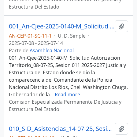
Estructura Del Estado
001_An-Cjee-2025-0140-M_Solicitud Autorizacion Territorio_08-07-25, Sesion 011 Justicia y Estructura del Estado
Añadi
AN-CEP-01-SC-11-1
·
U. D. Simple
·
2025-07-08 - 2025-07-14
Parte de
Asamblea Nacional
001_An-Cjee-2025-0140-M_Solicitud Autorizacion
Territorio_08-07-25, Sesion 011 2025-2027 Justicia y
Estructura del Estado donde se dio la
comparecencia del Comandante de la Policia
Nacional Distrito Los Rios, Cnel. Washington Chuga,
Gobernador de la
…
Read more
Comision Especializada Permanente De Justicia y
Estructura Del Estado
010_S-D_Asistencias_14-07-25, Sesion 011 Justicia y Estructura del Estado
Añadi