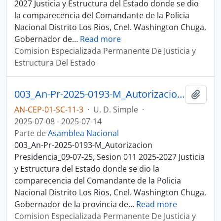
2027 Justicia y Estructura del Estado donde se dio
la comparecencia del Comandante de la Policia
Nacional Distrito Los Rios, Cnel. Washington Chuga,
Gobernador de
…
Read more
Comision Especializada Permanente De Justicia y
Estructura Del Estado
003_An-Pr-2025-0193-M_Autorizacion Presidencia_09-07-25, Sesion 011 Justicia y Estructura del Estado
Añadi
AN-CEP-01-SC-11-3
·
U. D. Simple
·
2025-07-08 - 2025-07-14
Parte de
Asamblea Nacional
003_An-Pr-2025-0193-M_Autorizacion
Presidencia_09-07-25, Sesion 011 2025-2027 Justicia
y Estructura del Estado donde se dio la
comparecencia del Comandante de la Policia
Nacional Distrito Los Rios, Cnel. Washington Chuga,
Gobernador de la provincia de
…
Read more
Comision Especializada Permanente De Justicia y