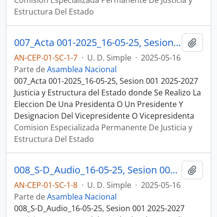
Comision Especializada Permanente De Justicia y
Estructura Del Estado
007_Acta 001-2025_16-05-25, Sesion 001 Justicia y Estructura del Estado
Añadi
AN-CEP-01-SC-1-7
·
U. D. Simple
·
2025-05-16
Parte de
Asamblea Nacional
007_Acta 001-2025_16-05-25, Sesion 001 2025-2027
Justicia y Estructura del Estado donde Se Realizo La
Eleccion De Una Presidenta O Un Presidente Y
Designacion Del Vicepresidente O Vicepresidenta
Comision Especializada Permanente De Justicia y
Estructura Del Estado
008_S-D_Audio_16-05-25, Sesion 001 Justicia y Estructura del Estado
Añadi
AN-CEP-01-SC-1-8
·
U. D. Simple
·
2025-05-16
Parte de
Asamblea Nacional
008_S-D_Audio_16-05-25, Sesion 001 2025-2027