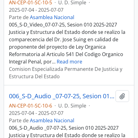
AN-CEP-01-SC-10-5
·
U. D. Simple
·
2025-07-04 - 2025-07-07
Parte de
Asamblea Nacional
005_S-D_Video_07-07-25, Sesion 010 2025-2027
Justicia y Estructura del Estado donde se realizo la
comparecencia del Dr. Jose Suing en calidad de
proponente del proyecto de Ley Organica
Reformatoria al Articulo 541 Del Codigo Organico
Integral Penal, por
…
Read more
Comision Especializada Permanente De Justicia y
Estructura Del Estado
006_S-D_Audio _07-07-25, Sesion 010 Justicia y Estructura del Estado
Añadi
AN-CEP-01-SC-10-6
·
U. D. Simple
·
2025-07-04 - 2025-07-07
Parte de
Asamblea Nacional
006_S-D_Audio _07-07-25, Sesion 010 2025-2027
Justicia y Estructura del Estado donde se realizo la