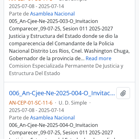
2025-07-08 - 2025-07-14
Parte de
Asamblea Nacional
005_An-Cjee-Ne-2025-003-O_Invitacion
Comparecer_09-07-25, Sesion 011 2025-2027
Justicia y Estructura del Estado donde se dio la
comparecencia del Comandante de la Policia
Nacional Distrito Los Rios, Cnel. Washington Chuga,
Gobernador de la provincia de
…
Read more
Comision Especializada Permanente De Justicia y
Estructura Del Estado
006_An-Cjee-Ne-2025-004-O_Invitacion Comparecer_09-07-25. Sesion 011 Justicia y Estructura del Estado
Añadi
AN-CEP-01-SC-11-6
·
U. D. Simple
·
2025-07-08 - 2025-07-14
Parte de
Asamblea Nacional
006_An-Cjee-Ne-2025-004-O_Invitacion
Comparecer_09-07-25, Sesion 011 2025-2027