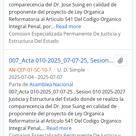
comparecencia del Dr. Jose Suing en calidad de
proponente del proyecto de Ley Organica
Reformatoria al Articulo 541 Del Codigo Organico
Integral Penal, por
…
Read more
Comision Especializada Permanente De Justicia y
Estructura Del Estado
007_Acta 010-2025_07-07-25, Sesion 010 Justicia y Estructura del Estado
Añadi
AN-CEP-01-SC-10-7
·
U. D. Simple
·
2025-07-04 - 2025-07-07
Parte de
Asamblea Nacional
007_Acta 010-2025_07-07-25 , Sesion 010 2025-2027
Justicia y Estructura del Estado donde se realizo la
comparecencia del Dr. Jose Suing en calidad de
proponente del proyecto de Ley Organica
Reformatoria al Articulo 541 Del Codigo Organico
Integral Penal,
…
Read more
Comision Especializada Permanente De Justicia y