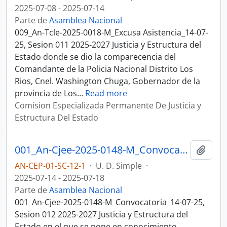
2025-07-08 - 2025-07-14
Parte de
Asamblea Nacional
009_An-Tcle-2025-0018-M_Excusa Asistencia_14-07-
25, Sesion 011 2025-2027 Justicia y Estructura del
Estado donde se dio la comparecencia del
Comandante de la Policia Nacional Distrito Los
Rios, Cnel. Washington Chuga, Gobernador de la
provincia de Los
…
Read more
Comision Especializada Permanente De Justicia y
Estructura Del Estado
001_An-Cjee-2025-0148-M_Convocatoria_14-07-25, Sesion 012 Justicia y Estructura del Estado
Añadi
AN-CEP-01-SC-12-1
·
U. D. Simple
·
2025-07-14 - 2025-07-18
Parte de
Asamblea Nacional
001_An-Cjee-2025-0148-M_Convocatoria_14-07-25,
Sesion 012 2025-2027 Justicia y Estructura del
Estado en el que se pone en conocimiento,