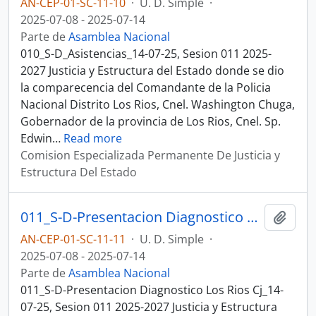
AN-CEP-01-SC-11-10
·
U. D. Simple
·
2025-07-08 - 2025-07-14
Parte de
Asamblea Nacional
010_S-D_Asistencias_14-07-25, Sesion 011 2025-
2027 Justicia y Estructura del Estado donde se dio
la comparecencia del Comandante de la Policia
Nacional Distrito Los Rios, Cnel. Washington Chuga,
Gobernador de la provincia de Los Rios, Cnel. Sp.
Edwin
…
Read more
Comision Especializada Permanente De Justicia y
Estructura Del Estado
011_S-D-Presentacion Diagnostico Los Rios Cj_14-07-25, Sesion 011 Justicia y Estructura del Estado
Añadi
AN-CEP-01-SC-11-11
·
U. D. Simple
·
2025-07-08 - 2025-07-14
Parte de
Asamblea Nacional
011_S-D-Presentacion Diagnostico Los Rios Cj_14-
07-25, Sesion 011 2025-2027 Justicia y Estructura