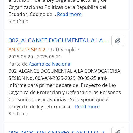
articulo 91, de la Ley Organica Electoral y de
Organizaciones Politicas de la Republica del
Ecuador, Codigo de
…
Read more
Sin título
002_ALCANCE DOCUMENTAL A LA CONVOCATORIA SESION No. 003-AN-2025-2029_20-05-25SESION DEL PLENO N 003 ASAMBLEA NACIONAL 2025-2027
Añadi
AN-SG-17-SP-4-2
·
U.D.Simple
·
2025-05-20 - 2025-05-21
Parte de
Asamblea Nacional
002_ALCANCE DOCUMENTAL A LA CONVOCATORIA
SESION No. 003-AN-2025-2029_20-05-25.eml-
Informe para primer debate del Proyecto de Ley
Organica de Proteccion y Defensa de las Personas
Consumidoras y Usuarias. (Se dispone que el
proyecto de ley retorne a la
…
Read more
Sin título
003_MOCION ANDRES CASTILLO_21-05-25 SESION No 003-AN-2025-2029_21-05-25SESION DEL PLENO N 003 ASAMBLEA NACIONAL 2025-2027
Añadi