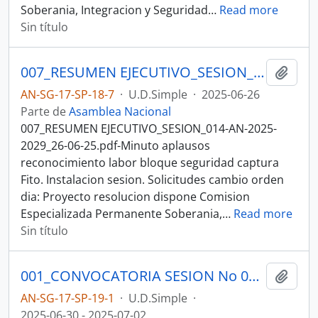
Soberania, Integracion y Seguridad
…
Read more
Sin título
007_RESUMEN EJECUTIVO_SESION_014-AN-2025-2029_26-06-25SESION DEL PLENO N 014 ASAMBLEA NACIONAL 2025-2027
Añadi
AN-SG-17-SP-18-7
·
U.D.Simple
·
2025-06-26
Parte de
Asamblea Nacional
007_RESUMEN EJECUTIVO_SESION_014-AN-2025-
2029_26-06-25.pdf-Minuto aplausos
reconocimiento labor bloque seguridad captura
Fito. Instalacion sesion. Solicitudes cambio orden
dia: Proyecto resolucion dispone Comision
Especializada Permanente Soberania,
…
Read more
Sin título
001_CONVOCATORIA SESION No 015-AN-2025-2029_30-06-25SESION DEL PLENO N 015 ASAMBLEA NACIONAL 2025-2027
Añadi
AN-SG-17-SP-19-1
·
U.D.Simple
·
2025-06-30 - 2025-07-02