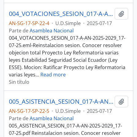
004_VOTACIONES_SESION_017-A-AN-2025-2029_17-07-25SESION DEL PLENO N 017 A ASAMBLEA NACIONAL 2025-2027
Añadi
AN-SG-17-SP-22-4
·
U.D.Simple
·
2025-07-17
Parte de
Asamblea Nacional
004_VOTACIONES_SESION_017-A-AN-2025-2029_17-
07-25.eml-Reinstalacion sesion. Conocer resolver
objecion total Proyecto Ley Reformatoria varias
leyes Estabilidad Seguridad Social Ecuador (Ley
ESSE). Mocion: Ratificar Proyecto Ley Reformatoria
varias leyes
…
Read more
Sin título
005_ASISTENCIA_SESION_017-A-AN-2025-2029_17-07-25SESION DEL PLENO N 017 A ASAMBLEA NACIONAL 2025-2027
Añadi
AN-SG-17-SP-22-5
·
U.D.Simple
·
2025-07-17
Parte de
Asamblea Nacional
005_ASISTENCIA_SESION_017-A-AN-2025-2029_17-
07-25.pdf Reinstalacion sesion. Conocer resolver