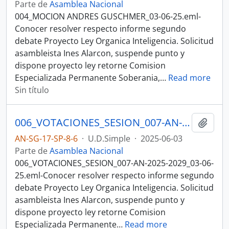
Parte de
Asamblea Nacional
004_MOCION ANDRES GUSCHMER_03-06-25.eml-
Conocer resolver respecto informe segundo
debate Proyecto Ley Organica Inteligencia. Solicitud
asambleista Ines Alarcon, suspende punto y
dispone proyecto ley retorne Comision
Especializada Permanente Soberania,
…
Read more
Sin título
006_VOTACIONES_SESION_007-AN-2025-2029_03-06-25SESION DEL PLENO N 007 ASAMBLEA NACIONAL 2025-2027
Añadi
AN-SG-17-SP-8-6
·
U.D.Simple
·
2025-06-03
Parte de
Asamblea Nacional
006_VOTACIONES_SESION_007-AN-2025-2029_03-06-
25.eml-Conocer resolver respecto informe segundo
debate Proyecto Ley Organica Inteligencia. Solicitud
asambleista Ines Alarcon, suspende punto y
dispone proyecto ley retorne Comision
Especializada Permanente
…
Read more