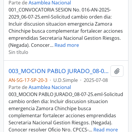
Parte de
Asamblea Nacional
001_CONVOCATORIA SESION No. 016-AN-2025-
2029_06-07-25.eml-Solicitud cambio orden dia:
Incluir discusion situacion emergencia Zamora
Chinchipe busca complementar fortalecer acciones
emprendidas Secretaria Nacional Gestion Riesgos.
(Negada). Conocer
…
Read more
Sin título
003_MOCION PABLO JURADO_08-07-25SESION DEL PLENO N 016 ASAMBLEA NACIONAL 2025-2027
Añadi
AN-SG-17-SP-20-3
·
U.D.Simple
·
2025-07-08
Parte de
Asamblea Nacional
003_MOCION PABLO JURADO_08-07-25.eml-Solicitud
cambio orden dia: Incluir discusion situacion
emergencia Zamora Chinchipe busca
complementar fortalecer acciones emprendidas
Secretaria Nacional Gestion Riesgos. (Negada).
Conocer resolver Oficio Nro. CPCCS-
…
Read more