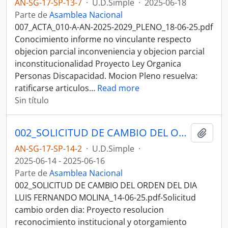
AN-SG-17-SP-13-7
·
U.D.Simple
·
2025-06-18
Parte de
Asamblea Nacional
007_ACTA_010-A-AN-2025-2029_PLENO_18-06-25.pdf
Conocimiento informe no vinculante respecto
objecion parcial inconveniencia y objecion parcial
inconstitucionalidad Proyecto Ley Organica
Personas Discapacidad. Mocion Pleno resuelva:
ratificarse articulos
…
Read more
Sin título
002_SOLICITUD DE CAMBIO DEL ORDEN DEL DIA LUIS FERNANDO MOLINA_14-06-25SESION DE PLENO N 011 ASAMBLEA NACIONAL 2025-2027
Añadi
AN-SG-17-SP-14-2
·
U.D.Simple
·
2025-06-14 - 2025-06-16
Parte de
Asamblea Nacional
002_SOLICITUD DE CAMBIO DEL ORDEN DEL DIA
LUIS FERNANDO MOLINA_14-06-25.pdf-Solicitud
cambio orden dia: Proyecto resolucion
reconocimiento institucional y otorgamiento