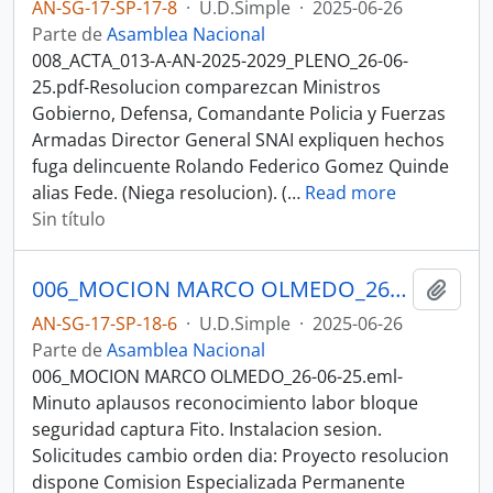
AN-SG-17-SP-17-8
·
U.D.Simple
·
2025-06-26
Parte de
Asamblea Nacional
008_ACTA_013-A-AN-2025-2029_PLENO_26-06-
25.pdf-Resolucion comparezcan Ministros
Gobierno, Defensa, Comandante Policia y Fuerzas
Armadas Director General SNAI expliquen hechos
fuga delincuente Rolando Federico Gomez Quinde
alias Fede. (Niega resolucion). (
…
Read more
Sin título
006_MOCION MARCO OLMEDO_26-06-25SESION DEL PLENO N 014 ASAMBLEA NACIONAL 2025-2027
Añadi
AN-SG-17-SP-18-6
·
U.D.Simple
·
2025-06-26
Parte de
Asamblea Nacional
006_MOCION MARCO OLMEDO_26-06-25.eml-
Minuto aplausos reconocimiento labor bloque
seguridad captura Fito. Instalacion sesion.
Solicitudes cambio orden dia: Proyecto resolucion
dispone Comision Especializada Permanente