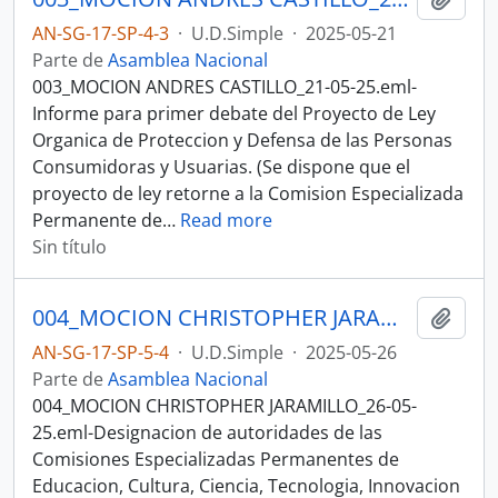
AN-SG-17-SP-4-3
·
U.D.Simple
·
2025-05-21
Parte de
Asamblea Nacional
003_MOCION ANDRES CASTILLO_21-05-25.eml-
Informe para primer debate del Proyecto de Ley
Organica de Proteccion y Defensa de las Personas
Consumidoras y Usuarias. (Se dispone que el
proyecto de ley retorne a la Comision Especializada
Permanente de
…
Read more
Sin título
004_MOCION CHRISTOPHER JARAMILLO_26-05-25SESION DEL PLENO N 004 ASAMBLEA NACIONAL 2025-2027
Añadi
AN-SG-17-SP-5-4
·
U.D.Simple
·
2025-05-26
Parte de
Asamblea Nacional
004_MOCION CHRISTOPHER JARAMILLO_26-05-
25.eml-Designacion de autoridades de las
Comisiones Especializadas Permanentes de
Educacion, Cultura, Ciencia, Tecnologia, Innovacion