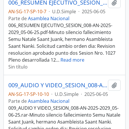
006_RESUMEN EJECUTIVO_SESION_008-AN-2025-2029_05-06-25SESION DEL PLENO N 008 ASAMBLEA NACIONAL 2025-2027
Añadi
AN-SG-17-SP-10-7
·
U.D.Simple
·
2025-06-05
Parte de
Asamblea Nacional
006_RESUMEN EJECUTIVO_SESION_008-AN-2025-
2029_05-06-25.pdf-Minuto silencio fallecimiento
Semu Natale Saant Juank, hermano Asambleista
Saant Nanki. Solicitud cambio orden dia: Revision
resolucion aprobado punto dos Sesion Nro. 1027
Pleno desarrollada 12
…
Read more
Sin título
009_AUDIO Y VIDEO_SESION_008-AN-2025-2029_05-06-25SESION DEL PLENO N 008 ASAMBLEA NACIONAL 2025-2027
Añadi
AN-SG-17-SP-10-10
·
U.D.Simple
·
2025-06-05
Parte de
Asamblea Nacional
009_AUDIO Y VIDEO_SESION_008-AN-2025-2029_05-
06-25.rar-Minuto silencio fallecimiento Semu Natale
Saant Juank, hermano Asambleista Saant Nanki.
Solicitud cambio orden dia: Revision resolucion