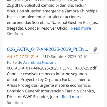
25.pdf1.0-Solicitud cambio orden dia: Incluir
discusion situacion emergencia Zamora Chinchipe
busca complementar fortalecer acciones
emprendidas Secretaria Nacional Gestion Riesgos.
(Negada). Conocer resolver Oficio
…
Read more
Sin título
006_ACTA_017-AN-2025-2029_PLENO_10-07-25SESION DEL PLENO N 017 ASAMBLEA NACIONAL 2025-2027
Añadi
AN-SG-17-SP-21-6
·
U.D.Simple
·
2025-07-10
Parte de
Asamblea Nacional
006_ACTA_017-AN-2025-2029_PLENO_10-07-25.pdf
Conocer resolver respecto informe segundo
debate Proyecto Ley Organica Fortalecimiento
Areas Protegidas, urgente materia economica.
Comision General: Intervencion Tarsicio Granizo,
Director WWF-Ecuador, Juan
…
Read more
Sin título