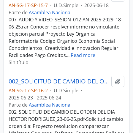
AN-SG-17-SP-15-7
·
U.D.Simple
·
2025-06-18
Parte de
Asamblea Nacional
007_AUDIO Y VIDEO_SESION_012-AN-2025-2029_18-
06-25.rar-Conocer resolver informe no vinculante
objecion parcial Proyecto Ley Organica
Reformatoria Codigo Organico Economia Social
Conocimientos, Creatividad e Innovacion Regular
Facilidades Pago Creditos
…
Read more
Sin título
002_SOLICITUD DE CAMBIO DEL ORDEN DEL DIA HECTOR RODRIGUEZ_23-06-25SESION DEL PLENO N 013 ASAMBLEA NACIONAL 2025-2027
Añadi
AN-SG-17-SP-16-2
·
U.D.Simple
·
2025-06-23 - 2025-06-24
Parte de
Asamblea Nacional
002_SOLICITUD DE CAMBIO DEL ORDEN DEL DIA
HECTOR RODRIGUEZ_23-06-25.pdf-Solicitud cambio
orden dia: Proyecto resolucion comparezcan