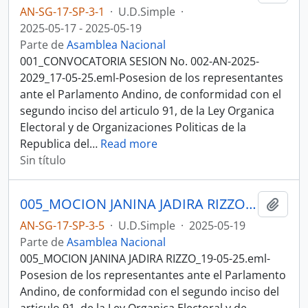
AN-SG-17-SP-3-1
·
U.D.Simple
·
2025-05-17 - 2025-05-19
Parte de
Asamblea Nacional
001_CONVOCATORIA SESION No. 002-AN-2025-
2029_17-05-25.eml-Posesion de los representantes
ante el Parlamento Andino, de conformidad con el
segundo inciso del articulo 91, de la Ley Organica
Electoral y de Organizaciones Politicas de la
Republica del
…
Read more
Sin título
005_MOCION JANINA JADIRA RIZZO_19-05-25SESION DE PLENO N 002 ASAMBLEA NACIONAL 2025-2027
Añadi
AN-SG-17-SP-3-5
·
U.D.Simple
·
2025-05-19
Parte de
Asamblea Nacional
005_MOCION JANINA JADIRA RIZZO_19-05-25.eml-
Posesion de los representantes ante el Parlamento
Andino, de conformidad con el segundo inciso del