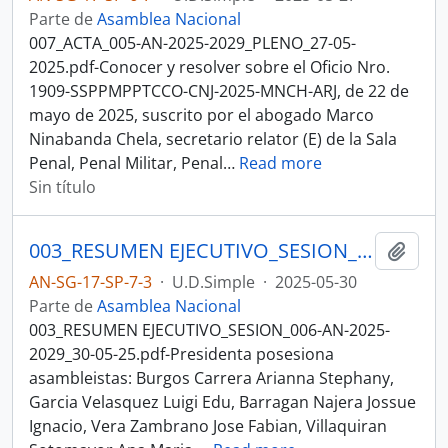
Parte de
Asamblea Nacional
007_ACTA_005-AN-2025-2029_PLENO_27-05-
2025.pdf-Conocer y resolver sobre el Oficio Nro.
1909-SSPPMPPTCCO-CNJ-2025-MNCH-ARJ, de 22 de
mayo de 2025, suscrito por el abogado Marco
Ninabanda Chela, secretario relator (E) de la Sala
Penal, Penal Militar, Penal
…
Read more
Sin título
003_RESUMEN EJECUTIVO_SESION_006-AN-2025-2029_30-05-25SESION DEL PLENO N 006 ASAMBLEA NACIONAL 2025-2027
Añadi
AN-SG-17-SP-7-3
·
U.D.Simple
·
2025-05-30
Parte de
Asamblea Nacional
003_RESUMEN EJECUTIVO_SESION_006-AN-2025-
2029_30-05-25.pdf-Presidenta posesiona
asambleistas: Burgos Carrera Arianna Stephany,
Garcia Velasquez Luigi Edu, Barragan Najera Jossue
Ignacio, Vera Zambrano Jose Fabian, Villaquiran