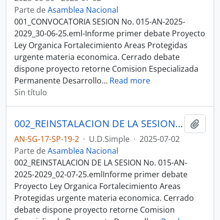
Parte de
Asamblea Nacional
001_CONVOCATORIA SESION No. 015-AN-2025-
2029_30-06-25.eml-Informe primer debate Proyecto
Ley Organica Fortalecimiento Areas Protegidas
urgente materia economica. Cerrado debate
dispone proyecto retorne Comision Especializada
Permanente Desarrollo
…
Read more
Sin título
002_REINSTALACION DE LA SESION No 015-AN-2025-2029_02-07-25SESION DEL PLENO N 015 ASAMBLEA NACIONAL 2025-2027
Añadi
AN-SG-17-SP-19-2
·
U.D.Simple
·
2025-07-02
Parte de
Asamblea Nacional
002_REINSTALACION DE LA SESION No. 015-AN-
2025-2029_02-07-25.emlInforme primer debate
Proyecto Ley Organica Fortalecimiento Areas
Protegidas urgente materia economica. Cerrado
debate dispone proyecto retorne Comision