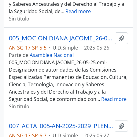
y Saberes Ancestrales y del Derecho al Trabajo y a
la Seguridad Social, de
…
Read more
Sin título
005_MOCION DIANA JACOME_26-05-25SESION DEL PLENO N 004 ASAMBLEA NACIONAL 2025-2027
Añadi
AN-SG-17-SP-5-5
·
U.D.Simple
·
2025-05-26
Parte de
Asamblea Nacional
005_MOCION DIANA JACOME_26-05-25.eml-
Designacion de autoridades de las Comisiones
Especializadas Permanentes de Educacion, Cultura,
Ciencia, Tecnologia, Innovacion y Saberes
Ancestrales y del Derecho al Trabajo y a la
Seguridad Social, de conformidad con
…
Read more
Sin título
007_ACTA_005-AN-2025-2029_PLENO_27-05-2025SESION DEL PLENO N 005 ASAMBLEA NACIONAL 2025-2027
Añadi
AN-SG-17-SP-6-7
·
U.D.Simple
·
2025-05-27