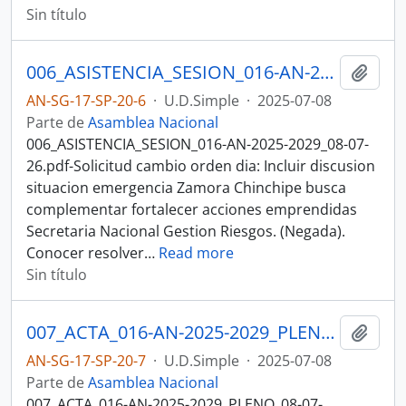
Sin título
006_ASISTENCIA_SESION_016-AN-2025-2029_08-07-26SESION DEL PLENO N 016 ASAMBLEA NACIONAL 2025-2027
Añadi
AN-SG-17-SP-20-6
·
U.D.Simple
·
2025-07-08
Parte de
Asamblea Nacional
006_ASISTENCIA_SESION_016-AN-2025-2029_08-07-
26.pdf-Solicitud cambio orden dia: Incluir discusion
situacion emergencia Zamora Chinchipe busca
complementar fortalecer acciones emprendidas
Secretaria Nacional Gestion Riesgos. (Negada).
Conocer resolver
…
Read more
Sin título
007_ACTA_016-AN-2025-2029_PLENO_08-07-25SESION DEL PLENO N 016 ASAMBLEA NACIONAL 2025-2027
Añadi
AN-SG-17-SP-20-7
·
U.D.Simple
·
2025-07-08
Parte de
Asamblea Nacional
007_ACTA_016-AN-2025-2029_PLENO_08-07-