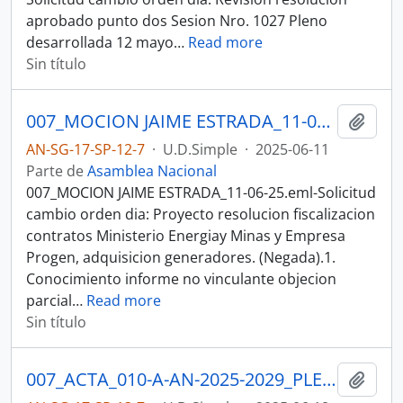
aprobado punto dos Sesion Nro. 1027 Pleno
desarrollada 12 mayo
…
Read more
Sin título
007_MOCION JAIME ESTRADA_11-06-25SESION DEL PLENO N 010 ASAMBLEA NACIONAL 2025-2027
Añadi
AN-SG-17-SP-12-7
·
U.D.Simple
·
2025-06-11
Parte de
Asamblea Nacional
007_MOCION JAIME ESTRADA_11-06-25.eml-Solicitud
cambio orden dia: Proyecto resolucion fiscalizacion
contratos Ministerio Energiay Minas y Empresa
Progen, adquisicion generadores. (Negada).1.
Conocimiento informe no vinculante objecion
parcial
…
Read more
Sin título
007_ACTA_010-A-AN-2025-2029_PLENO_18-06-25SESION DEL PLENO N 010 A ASAMBLEA NACIONAL 2025-2027
Añadi