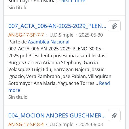
Sotomayor Ana Maria,
…
Read more
Sin título
007_ACTA_006-AN-2025-2029_PLENO_30-05-2025SESION DEL PLENO N 006 ASAMBLEA NACIONAL 2025-2027
Añadi
AN-SG-17-SP-7-7
·
U.D.Simple
·
2025-05-30
Parte de
Asamblea Nacional
007_ACTA_006-AN-2025-2029_PLENO_30-05-
2025.pdf-Presidenta posesiona asambleistas:
Burgos Carrera Arianna Stephany, Garcia
Velasquez Luigi Edu, Barragan Najera Jossue
Ignacio, Vera Zambrano Jose Fabian, Villaquiran
Sotomayor Ana Maria, Yaguache Torres
…
Read
more
Sin título
004_MOCION ANDRES GUSCHMER_03-06-25SESION DEL PLENO N 007 ASAMBLEA NACIONAL 2025-2027
Añadi
AN-SG-17-SP-8-4
·
U.D.Simple
·
2025-06-03