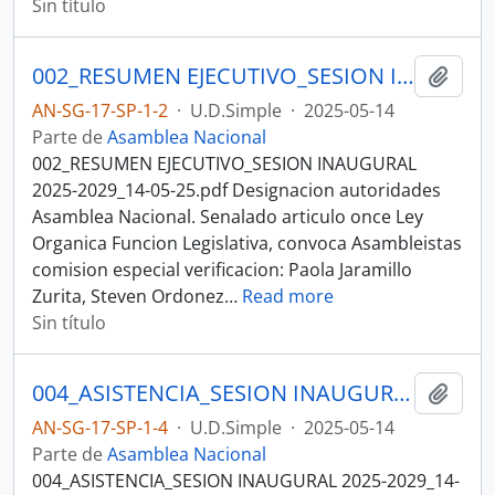
Sin título
002_RESUMEN EJECUTIVO_SESION INAUGURAL 2025-2029_14-05-25SESION DEL PLENO S/N INSTALACION ASAMBLEA NACIONAL 2025-2027
Añadi
AN-SG-17-SP-1-2
·
U.D.Simple
·
2025-05-14
Parte de
Asamblea Nacional
002_RESUMEN EJECUTIVO_SESION INAUGURAL
2025-2029_14-05-25.pdf Designacion autoridades
Asamblea Nacional. Senalado articulo once Ley
Organica Funcion Legislativa, convoca Asambleistas
comision especial verificacion: Paola Jaramillo
Zurita, Steven Ordonez
…
Read more
Sin título
004_ASISTENCIA_SESION INAUGURAL 2025-2029_14-05-25SESION DEL PLENO S/N INSTALACION ASAMBLEA NACIONAL 2025-2027
Añadi
AN-SG-17-SP-1-4
·
U.D.Simple
·
2025-05-14
Parte de
Asamblea Nacional
004_ASISTENCIA_SESION INAUGURAL 2025-2029_14-