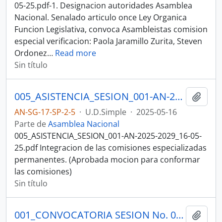
05-25.pdf-1. Designacion autoridades Asamblea
Nacional. Senalado articulo once Ley Organica
Funcion Legislativa, convoca Asambleistas comision
especial verificacion: Paola Jaramillo Zurita, Steven
Ordonez
…
Read more
Sin título
005_ASISTENCIA_SESION_001-AN-2025-2029_16-05-25SESION DE PLENO N 001 ASAMBLEA NACIONAL 2025-2027
Añadi
AN-SG-17-SP-2-5
·
U.D.Simple
·
2025-05-16
Parte de
Asamblea Nacional
005_ASISTENCIA_SESION_001-AN-2025-2029_16-05-
25.pdf Integracion de las comisiones especializadas
permanentes. (Aprobada mocion para conformar
las comisiones)
Sin título
001_CONVOCATORIA SESION No. 002-AN-2025-2029_17-05-25SESION DE PLENO N 002 ASAMBLEA NACIONAL 2025-2027
Añadi