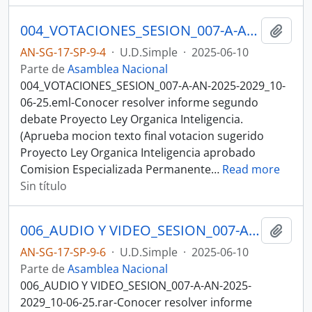
004_VOTACIONES_SESION_007-A-AN-2025-2029_10-06-25SESION DE PLENO N 007 A ASAMBLEA NACIONAL 2025-2027
Añadi
AN-SG-17-SP-9-4
·
U.D.Simple
·
2025-06-10
Parte de
Asamblea Nacional
004_VOTACIONES_SESION_007-A-AN-2025-2029_10-
06-25.eml-Conocer resolver informe segundo
debate Proyecto Ley Organica Inteligencia.
(Aprueba mocion texto final votacion sugerido
Proyecto Ley Organica Inteligencia aprobado
Comision Especializada Permanente
…
Read more
Sin título
006_AUDIO Y VIDEO_SESION_007-A-AN-2025-2029_10-06-25SESION DE PLENO N 007 A ASAMBLEA NACIONAL 2025-2027
Añadi
AN-SG-17-SP-9-6
·
U.D.Simple
·
2025-06-10
Parte de
Asamblea Nacional
006_AUDIO Y VIDEO_SESION_007-A-AN-2025-
2029_10-06-25.rar-Conocer resolver informe