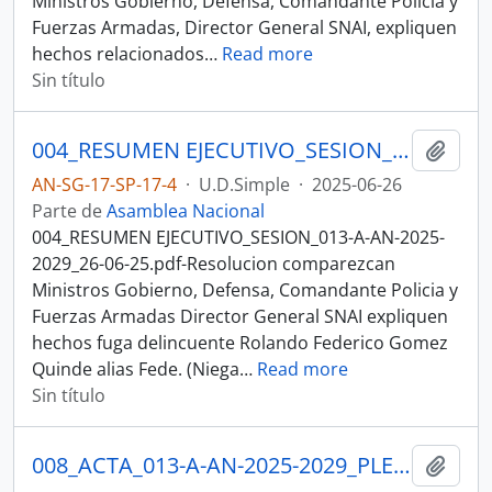
Ministros Gobierno, Defensa, Comandante Policia y
Fuerzas Armadas, Director General SNAI, expliquen
hechos relacionados
…
Read more
Sin título
004_RESUMEN EJECUTIVO_SESION_013-A-AN-2025-2029_26-06-25SESION DEL PLENO N 013 A ASAMBLEA NACIONAL 2025-2027
Añadi
AN-SG-17-SP-17-4
·
U.D.Simple
·
2025-06-26
Parte de
Asamblea Nacional
004_RESUMEN EJECUTIVO_SESION_013-A-AN-2025-
2029_26-06-25.pdf-Resolucion comparezcan
Ministros Gobierno, Defensa, Comandante Policia y
Fuerzas Armadas Director General SNAI expliquen
hechos fuga delincuente Rolando Federico Gomez
Quinde alias Fede. (Niega
…
Read more
Sin título
008_ACTA_013-A-AN-2025-2029_PLENO_26-06-25SESION DEL PLENO N 013 A ASAMBLEA NACIONAL 2025-2027
Añadi