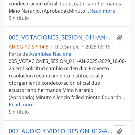
condecoracion oficial duo ecuatoriano hermanos
Mino Naranjo. (Aprobada).Minuto
…
Read more
Sin título
005_VOTACIONES_SESION_011-AN-2025-2029_16-06-25SESION DE PLENO N 011 ASAMBLEA NACIONAL 2025-2027
Añadi
AN-SG-17-SP-14-5
·
U.D.Simple
·
2025-06-16
Parte de
Asamblea Nacional
005_VOTACIONES_SESION_011-AN-2025-2029_16-06-
25.eml-Solicitud cambio orden dia: Proyecto
resolucion reconocimiento institucional y
otorgamiento condecoracion oficial duo
ecuatoriano hermanos Mino Naranjo.
(Aprobada).Minuto silencio fallecimiento Eduardo
…
Read more
Sin título
007_AUDIO Y VIDEO_SESION_012-AN-2025-2029_18-06-25SESION DEL PLENO N 012 ASAMBLEA NACIONAL 2025-2027
Añadi