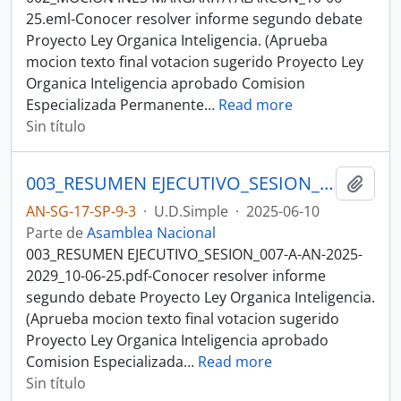
25.eml-Conocer resolver informe segundo debate
Proyecto Ley Organica Inteligencia. (Aprueba
mocion texto final votacion sugerido Proyecto Ley
Organica Inteligencia aprobado Comision
Especializada Permanente
…
Read more
Sin título
003_RESUMEN EJECUTIVO_SESION_007-A-AN-2025-2029_10-06-25SESION DE PLENO N 007 A ASAMBLEA NACIONAL 2025-2027
Añadi
AN-SG-17-SP-9-3
·
U.D.Simple
·
2025-06-10
Parte de
Asamblea Nacional
003_RESUMEN EJECUTIVO_SESION_007-A-AN-2025-
2029_10-06-25.pdf-Conocer resolver informe
segundo debate Proyecto Ley Organica Inteligencia.
(Aprueba mocion texto final votacion sugerido
Proyecto Ley Organica Inteligencia aprobado
Comision Especializada
…
Read more
Sin título