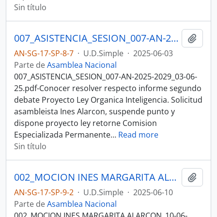
Sin título
007_ASISTENCIA_SESION_007-AN-2025-2029_03-06-25SESION DEL PLENO N 007 ASAMBLEA NACIONAL 2025-2027
Añadi
AN-SG-17-SP-8-7
·
U.D.Simple
·
2025-06-03
Parte de
Asamblea Nacional
007_ASISTENCIA_SESION_007-AN-2025-2029_03-06-
25.pdf-Conocer resolver respecto informe segundo
debate Proyecto Ley Organica Inteligencia. Solicitud
asambleista Ines Alarcon, suspende punto y
dispone proyecto ley retorne Comision
Especializada Permanente
…
Read more
Sin título
002_MOCION INES MARGARITA ALARCON_10-06-25SESION DE PLENO N 007 A ASAMBLEA NACIONAL 2025-2027
Añadi
AN-SG-17-SP-9-2
·
U.D.Simple
·
2025-06-10
Parte de
Asamblea Nacional
002_MOCION INES MARGARITA ALARCON_10-06-