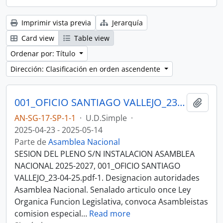
Imprimir vista previa
Jerarquía
Card view
Table view
Ordenar por: Título
Dirección: Clasificación en orden ascendente
001_OFICIO SANTIAGO VALLEJO_23-04-25 SESION DEL PLENO S/N INSTALACION ASAMBLEA NACIONAL 2025-2027
Añadi
AN-SG-17-SP-1-1
·
U.D.Simple
·
2025-04-23 - 2025-05-14
Parte de
Asamblea Nacional
SESION DEL PLENO S/N INSTALACION ASAMBLEA
NACIONAL 2025-2027, 001_OFICIO SANTIAGO
VALLEJO_23-04-25.pdf-1. Designacion autoridades
Asamblea Nacional. Senalado articulo once Ley
Organica Funcion Legislativa, convoca Asambleistas
comision especial
…
Read more