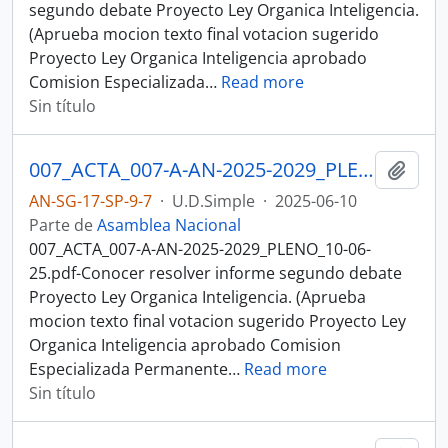
segundo debate Proyecto Ley Organica Inteligencia.
(Aprueba mocion texto final votacion sugerido
Proyecto Ley Organica Inteligencia aprobado
Comision Especializada
…
Read more
Sin título
007_ACTA_007-A-AN-2025-2029_PLENO_10-06-25SESION DE PLENO N 007 A ASAMBLEA NACIONAL 2025-2027
Añadi
AN-SG-17-SP-9-7
·
U.D.Simple
·
2025-06-10
Parte de
Asamblea Nacional
007_ACTA_007-A-AN-2025-2029_PLENO_10-06-
25.pdf-Conocer resolver informe segundo debate
Proyecto Ley Organica Inteligencia. (Aprueba
mocion texto final votacion sugerido Proyecto Ley
Organica Inteligencia aprobado Comision
Especializada Permanente
…
Read more
Sin título