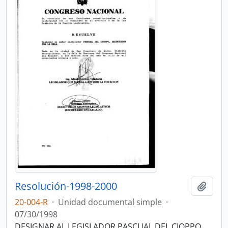
Resolución-1998-2000
Añadi
20-004-R
·
Unidad documental simple
·
07/30/1998
DESIGNAR AL LEGISLADOR PASCUAL DEL CIOPPO