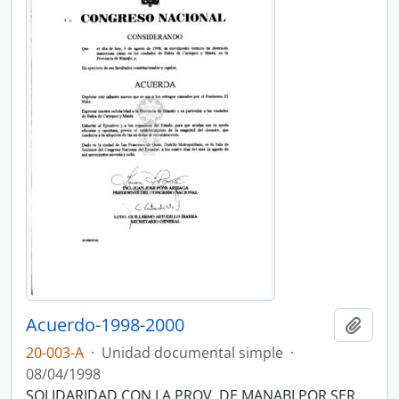
Acuerdo-1998-2000
Añadi
20-003-A
·
Unidad documental simple
·
08/04/1998
SOLIDARIDAD CON LA PROV. DE MANABI POR SER