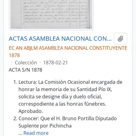
ACTAS ASAMBLEA NACIONAL CONSTITUYENTE 1878
Añadi
EC AN ABJLM ASAMBLEA NACIONAL CONSTITUYENTE
1878
·
Colección
·
1878-02-21
ACTA S/N 1878
Lectura: La Comisión Ocasional encargada de
honrar la memoria de su Santidad Pío IX,
solicita se designe día y duelo oficial,
correspodiente a las honras fúnebres.
Aprobado.
Conocer: Que el H. Bruno Portilla Diputado
Suplente por Pichincha
…
Read more