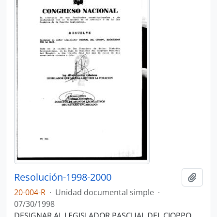
Resolución-1998-2000
Añadi
20-004-R
·
Unidad documental simple
·
07/30/1998
DESIGNAR AL LEGISLADOR PASCUAL DEL CIOPPO