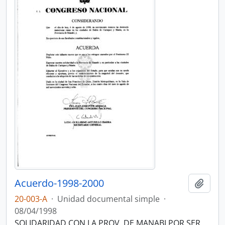
Acuerdo-1998-2000
Añadi
20-003-A
·
Unidad documental simple
·
08/04/1998
SOLIDARIDAD CON LA PROV. DE MANABI POR SER